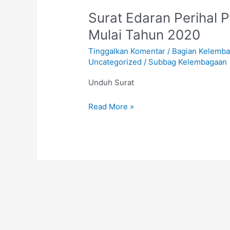
Surat
Surat Edaran Perihal 
Edaran
Mulai Tahun 2020
Perihal
Tinggalkan Komentar
/
Bagian Kelemba
Proses
Uncategorized
/
Subbag Kelembagaan
Akreditasi
LAM-
Unduh Surat
PTkes
Mulai
Read More »
Tahun
2020