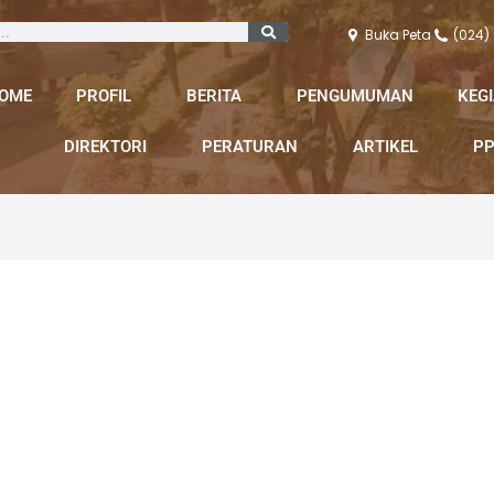
Buka Peta
(024)
OME
PROFIL
BERITA
PENGUMUMAN
KEG
DIREKTORI
PERATURAN
ARTIKEL
PP