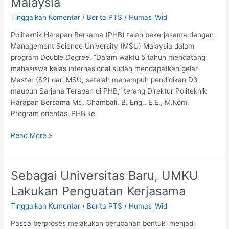
Malaysia
PHB
Lakukan
Tinggalkan Komentar
/
Berita PTS
/
Humas_Wid
Program
Politeknik Harapan Bersama (PHB) telah bekerjasama dengan
Orientasi
Management Science University (MSU) Malaysia dalam
ke
program Double Degree. “Dalam waktu 5 tahun mendatang
Malaysia
mahasiswa kelas internasional sudah mendapatkan gelar
Master (S2) dari MSU, setelah menempuh pendidikan D3
maupun Sarjana Terapan di PHB,” terang Direktur Politeknik
Harapan Bersama Mc. Chambali, B. Eng., E.E., M.Kom.
Program orientasi PHB ke
Read More »
Sebagai Universitas Baru, UMKU
Sebagai
Universitas
Lakukan Penguatan Kerjasama
Baru,
Tinggalkan Komentar
/
Berita PTS
/
Humas_Wid
UMKU
Lakukan
Pasca berproses melakukan perubahan bentuk menjadi