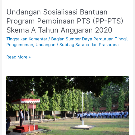
Undangan Sosialisasi Bantuan
Undangan
Sosialisasi
Program Pembinaan PTS (PP-PTS)
Bantuan
Skema A Tahun Anggaran 2020
Program
Pembinaan
Tinggalkan Komentar
/
Bagian Sumber Daya Perguruan Tinggi
,
PTS
Pengumuman
,
Undangan
/
Subbag Sarana dan Prasarana
(PP-
PTS)
Read More »
Skema
A
Tahun
Anggota
Anggaran
KORPRI
2020
Tidak
Boleh
Takut
Hadapi
Perubahan