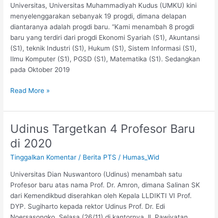
Penguatan
Universitas, Universitas Muhammadiyah Kudus (UMKU) kini
Kerjasama
menyelenggarakan sebanyak 19 progdi, dimana delapan
diantaranya adalah progdi baru. “Kami menambah 8 progdi
baru yang terdiri dari progdi Ekonomi Syariah (S1), Akuntansi
(S1), teknik Industri (S1), Hukum (S1), Sistem Informasi (S1),
Ilmu Komputer (S1), PGSD (S1), Matematika (S1). Sedangkan
pada Oktober 2019
Read More »
Udinus Targetkan 4 Profesor Baru
Udinus
Targetkan
di 2020
4
Tinggalkan Komentar
/
Berita PTS
/
Humas_Wid
Profesor
Baru
Universitas Dian Nuswantoro (Udinus) menambah satu
di
Profesor baru atas nama Prof. Dr. Amron, dimana Salinan SK
2020
dari Kemendikbud diserahkan oleh Kepala LLDIKTI VI Prof.
DYP. Sugiharto kepada rektor Udinus Prof. Dr. Edi
Noersasongko, Selasa (26/11) di kantornya Jl. Pawiyatan