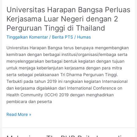
Universitas Harapan Bangsa Perluas
Universitas
Harapan
Kerjasama Luar Negeri dengan 2
Bangsa
Perguruan Tinggi di Thailand
Perluas
Kerjasama
Tinggalkan Komentar
/
Berita PTS
/
Humas
Luar
Universitas Harapan Bangsa terus berupaya mengembangkan
Negeri
kemitraan dengan berbagai institusi/organisasi/lembaga serta
dengan
menyelenggarakan berbagai bentuk kegiatan dengan tujuan
2
untuk menjaga keberlanjutan kerjasama dengan para mitra
Perguruan
serta sebagai pelaksanaan Tri Dharma Perguruan Tinggi.
Tinggi
Terbukti pada tahun 2019 ini rangkaian kegiatan Internasional
di
dan kerjasama digalakkan dari International Conference on
Thailand
Health Community (ICCH) 2019 dengan menghadirkan
pembicara dan peserta
Read More »