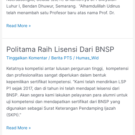
Luhur I, Bendan Dhuwur, Semarang. “Alhamdulillah Udinus
telah menambah satu Profesor baru atas nama Prof. Dr.
Read More »
Politama Raih Lisensi Dari BNSP
Politama
Raih
Tinggalkan Komentar
/
Berita PTS
/
Humas_Wid
Lisensi
Dari
Ketatnya kompetisi antar lulusan perguruan tinggi, kompetensi
BNSP
dan profesionalitas sangat diperlukan dalam bentuk
kepemilikan sertifikat kompetensi. “Kami telah mendirikan LSP
P1 sejak 2017, dan di tahun ini telah mendapat leisensi dari
BNSP. Akan segera kami lakukan pelayanan para alumni untuk
uji kompetensi dan mendapatkan sertifikat dari BNSP yang
digunakan sebagai Surat Keterangan Pendamping Ijazah
(SKPI).”
Read More »