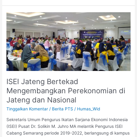
ISEI
Jateng
Bertekad
Mengembangkan
Perekonomian
di
Jateng
dan
Nasional
ISEI Jateng Bertekad
Mengembangkan Perekonomian di
Jateng dan Nasional
Tinggalkan Komentar
/
Berita PTS
/
Humas_Wid
Sekretaris Umum Pengurus Ikatan Sarjana Ekonomi Indonesia
(ISEI) Pusat Dr. Solikin M. Juhro MA melantik Pengurus ISEI
Cabang Semarang periode 2019-2022, berlangsung di kampus