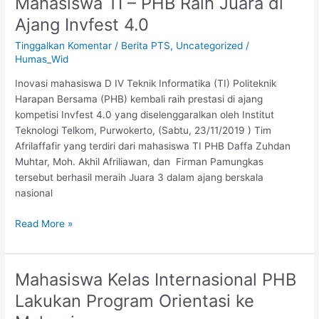
Mahasiswa TI – PHB Raih Juara di
Mahasiswa
TI
Ajang Invfest 4.0
–
Tinggalkan Komentar
/
Berita PTS
,
Uncategorized
/
PHB
Humas_Wid
Raih
Juara
Inovasi mahasiswa D IV Teknik Informatika (TI) Politeknik
di
Harapan Bersama (PHB) kembali raih prestasi di ajang
Ajang
kompetisi Invfest 4.0 yang diselenggaralkan oleh Institut
Invfest
Teknologi Telkom, Purwokerto, (Sabtu, 23/11/2019 ) Tim
4.0
Afrilaffafir yang terdiri dari mahasiswa TI PHB Daffa Zuhdan
Muhtar, Moh. Akhil Afriliawan, dan Firman Pamungkas
tersebut berhasil meraih Juara 3 dalam ajang berskala
nasional
Read More »
Mahasiswa Kelas Internasional PHB
Mahasiswa
Kelas
Lakukan Program Orientasi ke
Internasional