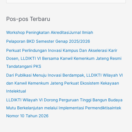
a
r
Pos-pos Terbaru
i
u
Workshop Peningkatan AkreditasiJurnal Ilmiah
n
Pelaporan BKD Semester Genap 2025/2026
t
Perkuat Perlindungan Inovasi Kampus Dan Akselerasi Karir
u
Dosen, LLDIKTI VI Bersama Kanwil Kemenkum Jateng Resmi
k
Tandatangani PKS
:
Dari Publikasi Menuju Inovasi Berdampak, LLDIKTI Wilayah VI
dan Kanwil Kemenkum Jateng Perkuat Ekosistem Kekayaan
Intelektual
LLDIKTI Wilayah VI Dorong Perguruan Tinggi Bangun Budaya
Mutu Berkelanjutan melalui Implementasi Permendiktisaintek
Nomor 10 Tahun 2026