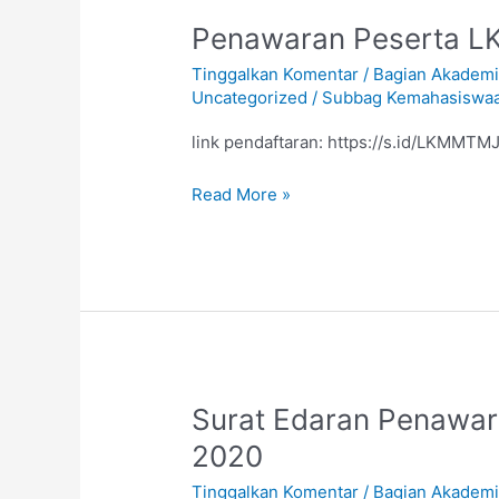
Penawaran
Penawaran Peserta 
Peserta
Tinggalkan Komentar
/
Bagian Akadem
LKMM-
Uncategorized
/
Subbag Kemahasiswa
TM
Tahun
link pendaftaran: https://s.id/LKMM
2020
Read More »
Surat
Surat Edaran Penawa
Edaran
2020
Penawaran
Tinggalkan Komentar
/
Bagian Akadem
Peserta