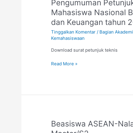
Pengumuman
Pengumuman Petunjuk
Petunjuk
Mahasiswa Nasional B
Pelaksanaan
dan Keuangan tahun 
Kompetisi
Mahasiswa
Tinggalkan Komentar
/
Bagian Akadem
Nasional
Kemahasiswaan
Bidang
Download surat petunjuk teknis
Ilmu
Bisnis,
Read More »
Manajemen
dan
Keuangan
tahun
2020
Beasiswa
Beasiswa ASEAN-Nalan
ASEAN-