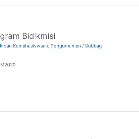
ogram Bidikmisi
ik dan Kemahasiswaan
,
Pengumuman
/
Subbag
ABM2020