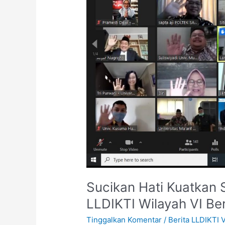
LLDIKTI
Wilayah
VI
Bersama
Pimpinan
PTS
Sucikan Hati Kuatkan S
LLDIKTI Wilayah VI B
Tinggalkan Komentar
/
Berita LLDIKTI V