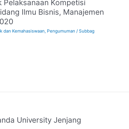
 Pelaksanaan Kompetisi
idang Ilmu Bisnis, Manajemen
2020
ik dan Kemahasiswaan
,
Pengumuman
/
Subbag
da University Jenjang