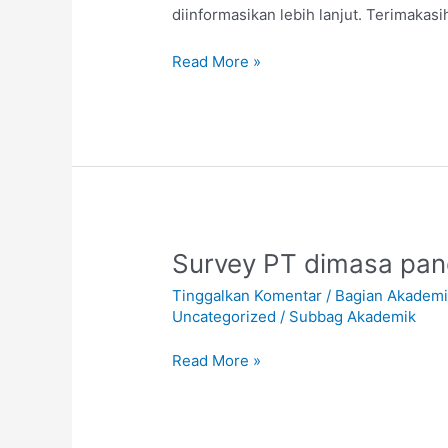
diinformasikan lebih lanjut. Terimaka
29
MEI
Read More »
2020
Survey
Survey PT dimasa pan
PT
Tinggalkan Komentar
/
Bagian Akadem
dimasa
Uncategorized
/
Subbag Akademik
pandemi
covid-
Read More »
19