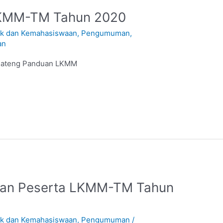
LKMM-TM Tahun 2020
ik dan Kemahasiswaan
,
Pengumuman
,
an
TMJateng Panduan LKMM
ran Peserta LKMM-TM Tahun
ik dan Kemahasiswaan
,
Pengumuman
/