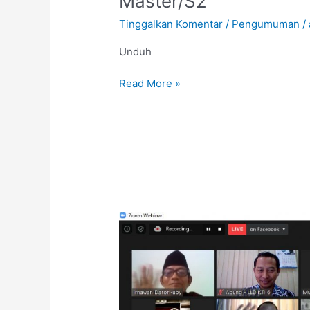
Master/S2
Nalanda
Tinggalkan Komentar
/
Pengumuman
/
University
Jenjang
Unduh
Master/S2
Read More »
Sucikan
Hati
Kuatkan
Silaturahmi,
Halal
Bihalal