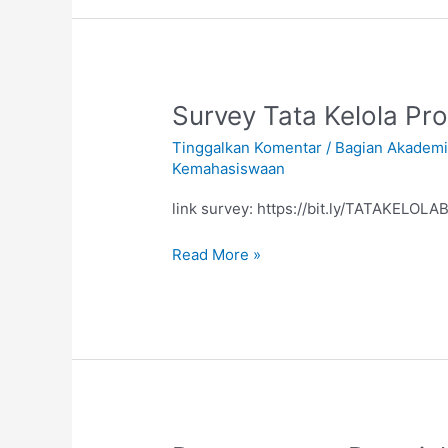
Survey
Survey Tata Kelola Pr
Tata
Tinggalkan Komentar
/
Bagian Akadem
Kelola
Kemahasiswaan
Program
Bidikmisi
link survey: https://bit.ly/TATAKELOL
Read More »