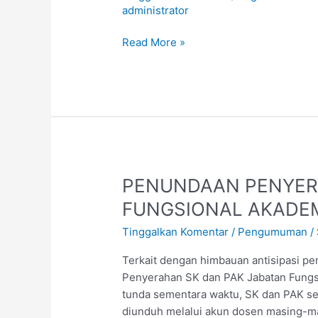
administrator
LKMM-
TM
Read More »
Tahun
2020
PENUNDAAN
PENUNDAAN PENYER
PENYERAHAN
FUNGSIONAL AKADEMI
SK
Tinggalkan Komentar
/
Pengumuman
/
DAN
PAK
Terkait dengan himbauan antisipasi p
JABATAN
Penyerahan SK dan PAK Jabatan Fungsi
FUNGSIONAL
tunda sementara waktu, SK dan PAK seg
AKADEMIK
diunduh melalui akun dosen masing-m
DOSEN,