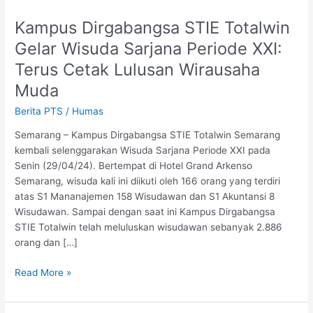
Kampus Dirgabangsa STIE Totalwin
Kampus
Dirgabangsa
Gelar Wisuda Sarjana Periode XXI:
STIE
Terus Cetak Lulusan Wirausaha
Totalwin
Gelar
Muda
Wisuda
Berita PTS
/
Humas
Sarjana
Periode
Semarang – Kampus Dirgabangsa STIE Totalwin Semarang
XXI:
kembali selenggarakan Wisuda Sarjana Periode XXI pada
Terus
Senin (29/04/24). Bertempat di Hotel Grand Arkenso
Cetak
Semarang, wisuda kali ini diikuti oleh 166 orang yang terdiri
Lulusan
atas S1 Mananajemen 158 Wisudawan dan S1 Akuntansi 8
Wirausaha
Wisudawan. Sampai dengan saat ini Kampus Dirgabangsa
Muda
STIE Totalwin telah meluluskan wisudawan sebanyak 2.886
orang dan […]
Read More »