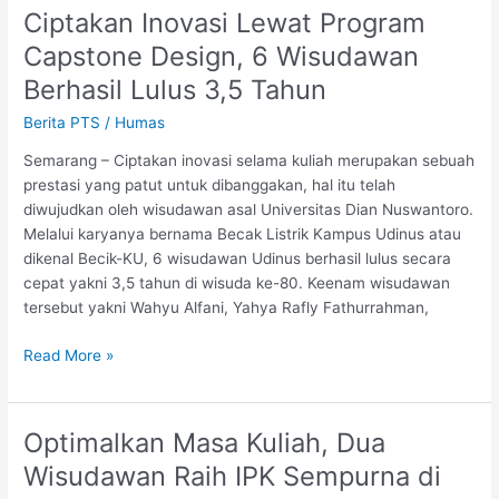
Ciptakan Inovasi Lewat Program
Ciptakan
Inovasi
Capstone Design, 6 Wisudawan
Lewat
Berhasil Lulus 3,5 Tahun
Program
Capstone
Berita PTS
/
Humas
Design,
Semarang – Ciptakan inovasi selama kuliah merupakan sebuah
6
prestasi yang patut untuk dibanggakan, hal itu telah
Wisudawan
diwujudkan oleh wisudawan asal Universitas Dian Nuswantoro.
Berhasil
Melalui karyanya bernama Becak Listrik Kampus Udinus atau
Lulus
dikenal Becik-KU, 6 wisudawan Udinus berhasil lulus secara
3,5
cepat yakni 3,5 tahun di wisuda ke-80. Keenam wisudawan
Tahun
tersebut yakni Wahyu Alfani, Yahya Rafly Fathurrahman,
Read More »
Optimalkan Masa Kuliah, Dua
Optimalkan
Masa
Wisudawan Raih IPK Sempurna di
Kuliah,