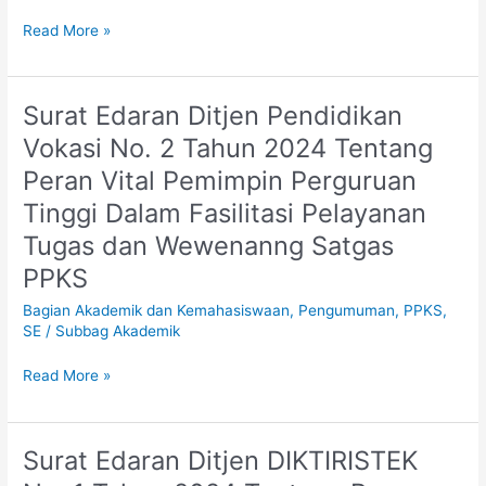
di
Read More »
Perguruan
Tinggi
Surat Edaran Ditjen Pendidikan
Surat
Edaran
Vokasi No. 2 Tahun 2024 Tentang
Ditjen
Peran Vital Pemimpin Perguruan
Pendidikan
Vokasi
Tinggi Dalam Fasilitasi Pelayanan
No.
Tugas dan Wewenanng Satgas
2
PPKS
Tahun
2024
Bagian Akademik dan Kemahasiswaan
,
Pengumuman
,
PPKS
,
Tentang
SE
/
Subbag Akademik
Peran
Vital
Read More »
Pemimpin
Perguruan
Tinggi
Surat Edaran Ditjen DIKTIRISTEK
Surat
Dalam
Edaran