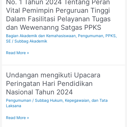
No. 1 Tahun 2024 Tentang Peran
Fasilitasi
Ditjen
Pelayanan
Vital Pemimpin Perguruan Tinggi
DIKTIRISTEK
Tugas
No.
Dalam Fasilitasi Pelayanan Tugas
dan
1
dan Wewenanng Satgas PPKS
Wewenanng
Tahun
Satgas
Bagian Akademik dan Kemahasiswaan
,
Pengumuman
,
PPKS
,
2024
PPKS
SE
/
Subbag Akademik
Tentang
Peran
Read More »
Vital
Pemimpin
Perguruan
Tinggi
Undangan mengikuti Upacara
Undangan
Dalam
mengikuti
Peringatan Hari Pendidikan
Fasilitasi
Upacara
Nasional Tahun 2024
Pelayanan
Peringatan
Tugas
Hari
Pengumuman
/
Subbag Hukum, Kepegawaian, dan Tata
dan
Pendidikan
Laksana
Wewenanng
Nasional
Satgas
Tahun
Read More »
PPKS
2024