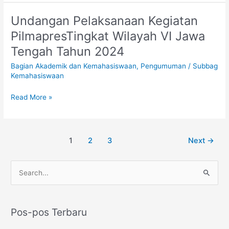
Undangan Pelaksanaan Kegiatan
Undangan
Pelaksanaan
PilmapresTingkat Wilayah VI Jawa
Kegiatan
Tengah Tahun 2024
PilmapresTingkat
Wilayah
Bagian Akademik dan Kemahasiswaan
,
Pengumuman
/
Subbag
VI
Kemahasiswaan
Jawa
Tengah
Read More »
Tahun
2024
1
2
3
Next
→
C
a
r
Pos-pos Terbaru
i