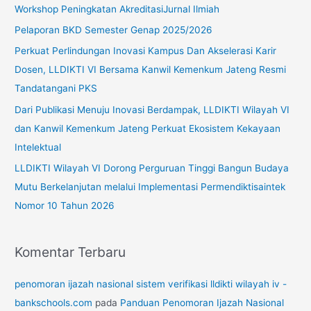
u
Workshop Peningkatan AkreditasiJurnal Ilmiah
n
Pelaporan BKD Semester Genap 2025/2026
t
Perkuat Perlindungan Inovasi Kampus Dan Akselerasi Karir
u
Dosen, LLDIKTI VI Bersama Kanwil Kemenkum Jateng Resmi
k
Tandatangani PKS
:
Dari Publikasi Menuju Inovasi Berdampak, LLDIKTI Wilayah VI
dan Kanwil Kemenkum Jateng Perkuat Ekosistem Kekayaan
Intelektual
LLDIKTI Wilayah VI Dorong Perguruan Tinggi Bangun Budaya
Mutu Berkelanjutan melalui Implementasi Permendiktisaintek
Nomor 10 Tahun 2026
Komentar Terbaru
penomoran ijazah nasional sistem verifikasi lldikti wilayah iv -
bankschools.com
pada
Panduan Penomoran Ijazah Nasional