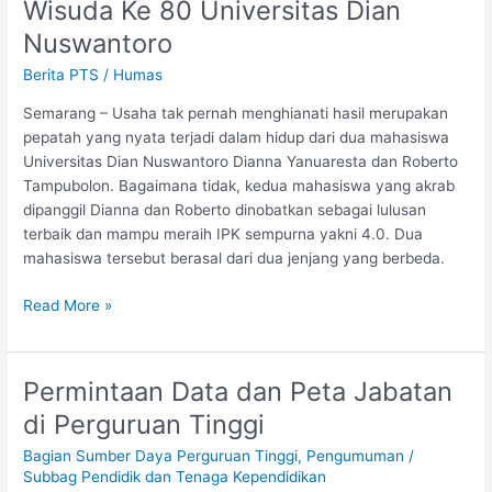
Wisuda Ke 80 Universitas Dian
Dua
Wisudawan Raih
Nuswantoro
IPK
Berita PTS
/
Humas
Sempurna
di
Semarang – Usaha tak pernah menghianati hasil merupakan
Wisuda
pepatah yang nyata terjadi dalam hidup dari dua mahasiswa
Ke
Universitas Dian Nuswantoro Dianna Yanuaresta dan Roberto
80
Tampubolon. Bagaimana tidak, kedua mahasiswa yang akrab
Universitas
dipanggil Dianna dan Roberto dinobatkan sebagai lulusan
Dian
terbaik dan mampu meraih IPK sempurna yakni 4.0. Dua
Nuswantoro
mahasiswa tersebut berasal dari dua jenjang yang berbeda.
Read More »
Permintaan Data dan Peta Jabatan
Permintaan
Data
di Perguruan Tinggi
dan
Bagian Sumber Daya Perguruan Tinggi
,
Pengumuman
/
Peta
Subbag Pendidik dan Tenaga Kependidikan
Jabatan