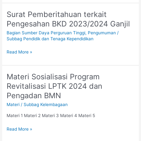
Surat Pemberitahuan terkait
Surat
Pemberitahuan
Pengesahan BKD 2023/2024 Ganjil
terkait
Bagian Sumber Daya Perguruan Tinggi
,
Pengumuman
/
Pengesahan
Subbag Pendidik dan Tenaga Kependidikan
BKD
2023/2024
Read More »
Ganjil
Materi Sosialisasi Program
Materi
Sosialisasi
Revitalisasi LPTK 2024 dan
Program
Pengadan BMN
Revitalisasi
LPTK
Materi
/
Subbag Kelembagaan
2024
Materi 1 Materi 2 Materi 3 Materi 4 Materi 5
dan
Pengadan
Read More »
BMN