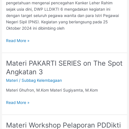
IVA Giatkan
pengetahuan mengenai pencegahan Kanker Leher Rahim
Keluarga
sejak usia dini, DWP LLDIKTI 6 mengadakan kegiatan ini
Sehat
dengan target seluruh pegawa wanita dan para Istri Pegawai
Bahagia
Negeri Sipil (PNS). Kegiatan yang berlangsung pada 25
Oktober 2024 ini dibimbing oleh
Read More »
Materi PAKARTI SERIES on The Spot
Materi
PAKARTI
Angkatan 3
SERIES
Materi
/
Subbag Kelembagaan
on
The
Materi Ghufron, M.Kom Materi Sugiyamta, M.Kom
Spot
Angkatan
Read More »
3
Materi Workshop Pelaporan PDDikti
Materi