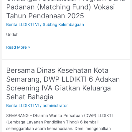
Sosialisasi
Padanan (Matching Fund) Vokasi
Program
Tahun Pendanaan 2025
Dana
Padanan
Berita LLDIKTI VI
/
Subbag Kelembagaan
(Matching
Unduh
Fund)
Vokasi
Read More »
Tahun
Pendanaan
2025
Bersama Dinas Kesehatan Kota
Bersama
Dinas
Semarang, DWP LLDIKTI 6 Adakan
Kesehatan
Screening IVA Giatkan Keluarga
Kota
Semarang,
Sehat Bahagia
DWP
Berita LLDIKTI VI
/
administrator
LLDIKTI
6
SEMARANG – Dharma Wanita Persatuan (DWP) LLDIKTI
Adakan
(Lembaga Layanan Pendidikan Tinggi) 6 kembali
Screening
selenggarakan acara kemanusiaan. Demi mengenalkan