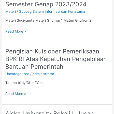
Workshop
Semester Genap 2023/2024
Pelaporan
Materi
/
Subbag Sistem Informasi dan Kerjasama
PDDikti
Semester
Materi Sugiyamta Materi Ghufron 1 Materi Ghufron 2
Genap
2023/2024
Read More »
Pengisian Kuisioner Pemeriksaan
Pengisian
Kuisioner
BPK RI Atas Kepatuhan Pengelolaan
Pemeriksaan
Bantuan Pemerintah
BPK
RI
Uncategorized
/
administrator
Atas
Tautan bit.ly/3UmZCha.
Kepatuhan
Pengelolaan
Read More »
Bantuan
Pemerintah
Aiska University Bekali Lulusan
Aiska