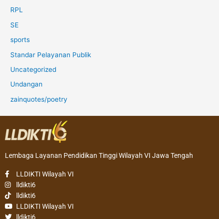
RPL
SE
sports
Standar Pelayanan Publik
Uncategorized
Undangan
zainquotes/poetry
Lembaga Layanan Pendidikan Tinggi Wilayah VI Jawa Tengah
LLDIKTI Wilayah VI
lldikti6
lldikti6
LLDIKTI Wilayah VI
lldikti6