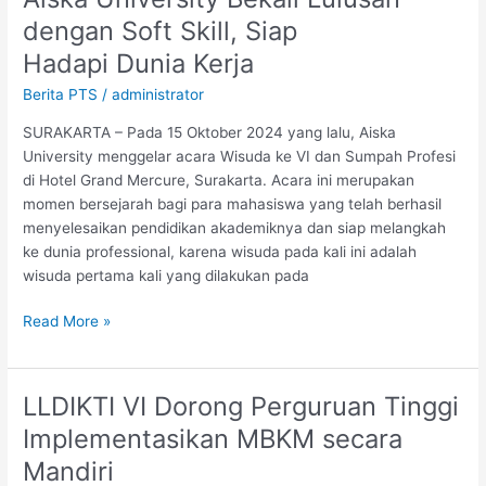
University
dengan Soft Skill, Siap
Bekali
Hadapi Dunia Kerja
Lulusan
dengan
Berita PTS
/
administrator
Soft
SURAKARTA – Pada 15 Oktober 2024 yang lalu, Aiska
Skill,
University menggelar acara Wisuda ke VI dan Sumpah Profesi
Siap
di Hotel Grand Mercure, Surakarta. Acara ini merupakan
Hadapi Dunia Kerja
momen bersejarah bagi para mahasiswa yang telah berhasil
menyelesaikan pendidikan akademiknya dan siap melangkah
ke dunia professional, karena wisuda pada kali ini adalah
wisuda pertama kali yang dilakukan pada
Read More »
LLDIKTI VI Dorong Perguruan Tinggi
LLDIKTI
VI
Implementasikan MBKM secara
Dorong
Mandiri
Perguruan