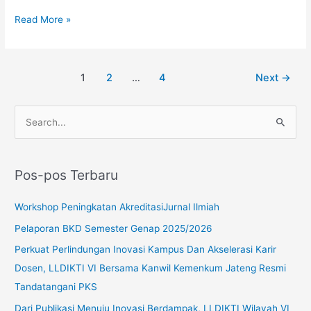
Akademik
pada
Read More »
Gelombang-
2
Tahun
1
2
…
4
Next
→
2024
C
a
r
Pos-pos Terbaru
i
u
Workshop Peningkatan AkreditasiJurnal Ilmiah
n
Pelaporan BKD Semester Genap 2025/2026
t
Perkuat Perlindungan Inovasi Kampus Dan Akselerasi Karir
u
Dosen, LLDIKTI VI Bersama Kanwil Kemenkum Jateng Resmi
k
Tandatangani PKS
:
Dari Publikasi Menuju Inovasi Berdampak, LLDIKTI Wilayah VI