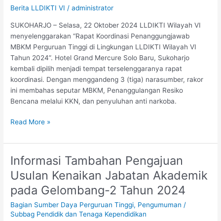
Tinggi
Berita LLDIKTI VI
/
administrator
Implementasikan
SUKOHARJO – Selasa, 22 Oktober 2024 LLDIKTI Wilayah VI
MBKM
menyelenggarakan “Rapat Koordinasi Penanggungjawab
secara
MBKM Perguruan Tinggi di Lingkungan LLDIKTI Wilayah VI
Mandiri
Tahun 2024”. Hotel Grand Mercure Solo Baru, Sukoharjo
kembali dipilih menjadi tempat terselenggaranya rapat
koordinasi. Dengan menggandeng 3 (tiga) narasumber, rakor
ini membahas seputar MBKM, Penanggulangan Resiko
Bencana melalui KKN, dan penyuluhan anti narkoba.
Read More »
Informasi Tambahan Pengajuan
Informasi
Tambahan
Usulan Kenaikan Jabatan Akademik
Pengajuan
pada Gelombang-2 Tahun 2024
Usulan
Kenaikan
Bagian Sumber Daya Perguruan Tinggi
,
Pengumuman
/
Jabatan
Subbag Pendidik dan Tenaga Kependidikan