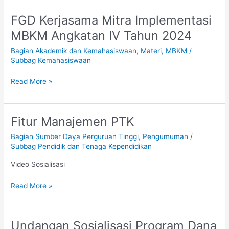
FGD Kerjasama Mitra Implementasi
FGD
Kerjasama
MBKM Angkatan IV Tahun 2024
Mitra
Bagian Akademik dan Kemahasiswaan
,
Materi
,
MBKM
/
Implementasi
Subbag Kemahasiswaan
MBKM
Angkatan
Read More »
IV
Tahun
2024
Fitur Manajemen PTK
Fitur
Manajemen
Bagian Sumber Daya Perguruan Tinggi
,
Pengumuman
/
PTK
Subbag Pendidik dan Tenaga Kependidikan
Video Sosialisasi
Read More »
Undangan Sosialisasi Program Dana
Undangan