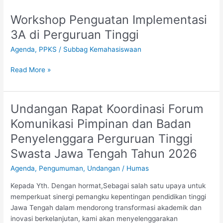
Workshop Penguatan Implementasi
Workshop
Penguatan
3A di Perguruan Tinggi
Implementasi
Agenda
,
PPKS
/
Subbag Kemahasiswaan
3A
di
Read More »
Perguruan
Tinggi
Undangan Rapat Koordinasi Forum
Undangan
Rapat
Komunikasi Pimpinan dan Badan
Koordinasi
Penyelenggara Perguruan Tinggi
Forum
Komunikasi
Swasta Jawa Tengah Tahun 2026
Pimpinan
Agenda
,
Pengumuman
,
Undangan
/
Humas
dan
Badan
Kepada Yth. Dengan hormat,Sebagai salah satu upaya untuk
Penyelenggara
memperkuat sinergi pemangku kepentingan pendidikan tinggi
Perguruan
Jawa Tengah dalam mendorong transformasi akademik dan
Tinggi
inovasi berkelanjutan, kami akan menyelenggarakan