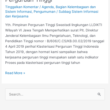
Kerjasama
Tinggalkan Komentar
/
Agenda
,
Bagian Kelembagaan dan
Perguruan
Sistem Informasi
,
Pengumuman
/
Subbag Sistem Informasi
Tinggi
dan Kerjasama
Yth. Pimpinan Perguruan Tinggi Swastadi lingkungan LLDIKTI
Wilayah VI Jawa Tengah Memperhatikan surat Plt. Direktur
Jenderal Kelembagaan Ilmu Pengetahuan, Teknologi, dan
Pendidikan Tinggi nomor : B/606/C.C5/KB.00.02/2019 tanggal
4 April 2019 perihal Klasterisasi Perguruan Tinggi Indonesia
Tahun 2019, dengan hormat kami sampaikan bahwa
kerjasama perguruan tinggi merupakan salah satu indikator
Proses pada klasterisasi perguruan tinggi tahun
Read More »
C
a
r