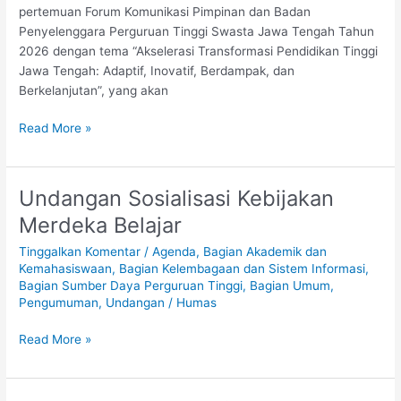
Swasta
pertemuan Forum Komunikasi Pimpinan dan Badan
Jawa
Penyelenggara Perguruan Tinggi Swasta Jawa Tengah Tahun
Tengah
2026 dengan tema “Akselerasi Transformasi Pendidikan Tinggi
Tahun
Jawa Tengah: Adaptif, Inovatif, Berdampak, dan
2026
Berkelanjutan”, yang akan
Read More »
Undangan Sosialisasi Kebijakan
Undangan
Sosialisasi
Merdeka Belajar
Kebijakan
Tinggalkan Komentar
/
Agenda
,
Bagian Akademik dan
Merdeka
Kemahasiswaan
,
Bagian Kelembagaan dan Sistem Informasi
,
Belajar
Bagian Sumber Daya Perguruan Tinggi
,
Bagian Umum
,
Pengumuman
,
Undangan
/
Humas
Read More »