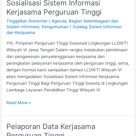
Sosialisasi Sistem Informasi
Sosialisasi
Sistem
Kerjasama Perguruan Tinggi
Informasi
Tinggalkan Komentar
/
Agenda
,
Bagian Kelembagaan dan
Kerjasama
Sistem Informasi
,
Pengumuman
/
Subbag Sistem Informasi
Perguruan
dan Kerjasama
Tinggi
Yth. Pimpinan Perguruan Tinggi Swastadi Lingkungan LLDIKTI
Wilayah VI Jawa Tengah Dalam rangka melakukan pembinaan
dan pengawasan penyelenggaraan kerjasama dan
peningkatan pelayanan kerjasama oleh perguruan tinggi, serta,
dengan hormat kami sampaikan bahwa LLDIKTI Wilayah VI
akan mengadakan Sosialisasi Sistem Informasi Kerjasama
Perguruan Tinggi Bagi Perguruan Tinggi Swasta di Lingkungan
Lembaga Layanan Pendidikan Tinggi Wilayah VI
Read More »
Pelaporan Data Kerjasama
Pelaporan
Data
Perguruan Tinggi