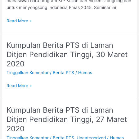
mahasiswa baru program KIP Kuliah dan Bidikmisi ongoing dan
untuk menyongsong Indonesia Emas 2045. Seminar ini
Read More »
Kumpulan Berita PTS di Laman
Kumpulan
Berita
Ditjen Pendidikan Tinggi, 30 Maret
PTS
2020
di
Laman
Tinggalkan Komentar
/
Berita PTS
/
Humas
Ditjen
Pendidikan
Read More »
Tinggi,
30
Maret
Kumpulan Berita PTS di Laman
Kumpulan
2020
Berita
Ditjen Pendidikan Tinggi, 27 Maret
PTS
2020
di
Laman
Tinggalkan Komentar
/
Berita PTS
,
Uncategorized
/
Humas