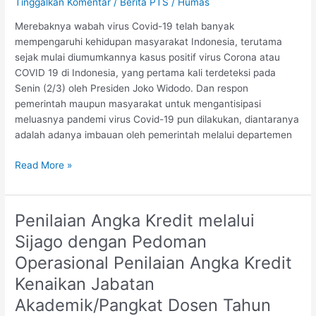
Tinggalkan Komentar
/
Berita PTS
/
Humas
Merebaknya wabah virus Covid-19 telah banyak
mempengaruhi kehidupan masyarakat Indonesia, terutama
sejak mulai diumumkannya kasus positif virus Corona atau
COVID 19 di Indonesia, yang pertama kali terdeteksi pada
Senin (2/3) oleh Presiden Joko Widodo. Dan respon
pemerintah maupun masyarakat untuk mengantisipasi
meluasnya pandemi virus Covid-19 pun dilakukan, diantaranya
adalah adanya imbauan oleh pemerintah melalui departemen
Read More »
Penilaian Angka Kredit melalui
Penilaian
Angka
Sijago dengan Pedoman
Kredit
Operasional Penilaian Angka Kredit
melalui
Sijago
Kenaikan Jabatan
dengan
Akademik/Pangkat Dosen Tahun
Pedoman