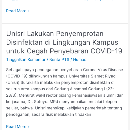
Ditjen
Pendidikan
Read More »
Tinggi,
27
Maret
Unisri Lakukan Penyemprotan
Unisri
2020
Lakukan
Disinfektan di Lingkungan Kampus
Penyemprotan
untuk Cegah Penyebaran COVID-19
Disinfektan
di
Tinggalkan Komentar
/
Berita PTS
/
Humas
Lingkungan
Sebagai upaya pencegahan penyebaran Corona Virus Disease
Kampus
(COVID-19) dilingkungan kampus Universitas Slamet Riyadi
untuk
(Unisri) Surakarta melakukan penyemprotan disinfektan di
Cegah
seluruh area kampus dari Gedung A sampai Gedung I (22-
Penyebaran
23/3). Menurut wakil rector bidang kemahasiswaan alumni dan
COVID-
kerjasama, Dr. Sutoyo. MPd menyampaikan melalui telepon
19
seluler, bahwa Unisri mensikapi kebijakan pemerintah tentang
pencegahan, secara fisik melakukan tindakan
Read More »