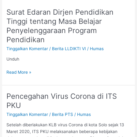
Surat Edaran Dirjen Pendidikan
Surat
Edaran
Tinggi tentang Masa Belajar
Dirjen
Penyelenggaraan Program
Pendidikan
Tinggi
Pendidikan
tentang
Tinggalkan Komentar
/
Berita LLDIKTI VI
/
Humas
Masa
Belajar
Unduh
Penyelenggaraan
Program
Read More »
Pendidikan
Pencegahan Virus Corona di ITS
Pencegahan
Virus
PKU
Corona
Tinggalkan Komentar
/
Berita PTS
/
Humas
di
ITS
Setelah diberlakukan KLB virus Corona di kota Solo sejak 13
PKU
Maret 2020, ITS PKU melaksanakan beberapa kebijakan