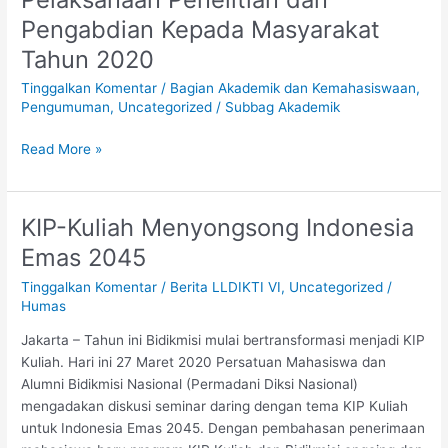
Penelitian
Pengabdian Kepada Masyarakat
dan
Tahun 2020
Pengabdian
Kepada
Tinggalkan Komentar
/
Bagian Akademik dan Kemahasiswaan
,
Masyarakat
Pengumuman
,
Uncategorized
/
Subbag Akademik
Tahun
2020
Read More »
KIP-Kuliah Menyongsong Indonesia
KIP-
Kuliah
Emas 2045
Menyongsong
Tinggalkan Komentar
/
Berita LLDIKTI VI
,
Uncategorized
/
Indonesia
Humas
Emas
2045
Jakarta – Tahun ini Bidikmisi mulai bertransformasi menjadi KIP
Kuliah. Hari ini 27 Maret 2020 Persatuan Mahasiswa dan
Alumni Bidikmisi Nasional (Permadani Diksi Nasional)
mengadakan diskusi seminar daring dengan tema KIP Kuliah
untuk Indonesia Emas 2045. Dengan pembahasan penerimaan