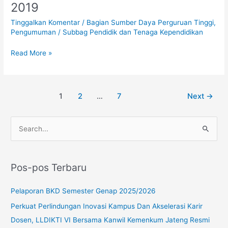
2019
Operasional
Penilaian
Tinggalkan Komentar
/
Bagian Sumber Daya Perguruan Tinggi
,
Angka
Pengumuman
/
Subbag Pendidik dan Tenaga Kependidikan
Kredit
Kenaikan
Read More »
Jabatan
Akademik/Pangkat
Dosen
1
2
…
7
Next
→
Tahun
2019
C
a
r
Pos-pos Terbaru
i
u
Pelaporan BKD Semester Genap 2025/2026
n
Perkuat Perlindungan Inovasi Kampus Dan Akselerasi Karir
t
Dosen, LLDIKTI VI Bersama Kanwil Kemenkum Jateng Resmi
u