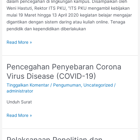
dalam pencegahan di lingkungan kampus. Disampaikan oleh
Weni Hastuti, Rektor ITS PKU, ”ITS PKU mengambil kebijakan
mulai 19 Maret hingga 13 April 2020 kegiatan belajar mengajar
digantikan dengan sistem daring atau kuliah online. Tenaga
pendidik dan kependidikan diberlakukan
Read More »
Pencegahan Penyebaran Corona
Pencegahan
Penyebaran
Virus Disease (COVID-19)
Corona
Tinggalkan Komentar
/
Pengumuman
,
Uncategorized
/
Virus
administrator
Disease
(COVID-
Unduh Surat
19)
Read More »
Pelaksanaan Penelitian dan
Pelaksanaan