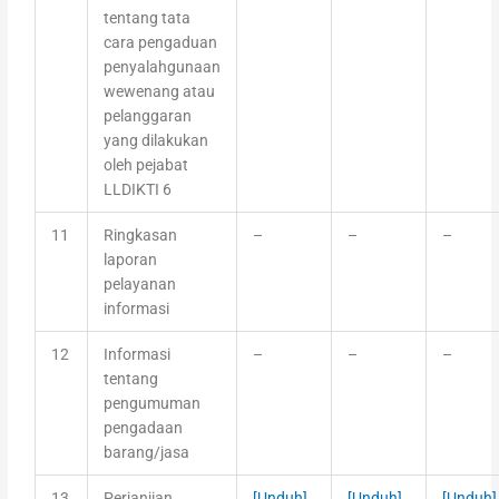
tentang tata
cara pengaduan
penyalahgunaan
wewenang atau
pelanggaran
yang dilakukan
oleh pejabat
LLDIKTI 6
11
Ringkasan
–
–
–
laporan
pelayanan
informasi
12
Informasi
–
–
–
tentang
pengumuman
pengadaan
barang/jasa
13
Perjanjian
[Unduh]
[Unduh]
[Unduh]