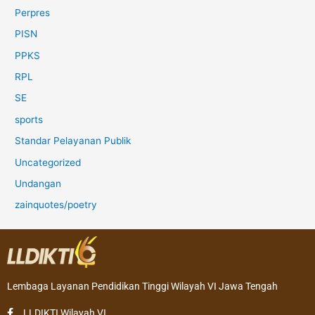
Perpres
PISN
PPKS
RPL
SE
sports
Standar Pelayanan Publik
Uncategorized
Undangan
zainquotes/poetry
Lembaga Layanan Pendidikan Tinggi Wilayah VI Jawa Tengah
LLDIKTI Wilayah VI