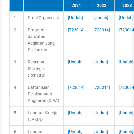
2021
2022
2023
[Unduh]
[Unduh]
[Unduh]
1
Profil Organisasi
2
Program
[723014]
[723014]
[723014
dan/atau
Kegiatan yang
Dijalankan
3
Rencana
[Unduh]
[Unduh]
[Unduh]
Strategis
(Renstra)
4
Daftar Isian
[723014]
[723014]
[723014
Pelaksanaan
Anggaran (DIPA)
5
Laporan Kinerja
[Unduh]
[Unduh]
[Unduh]
(LAKIN)
6
Laporan
[Unduh]
[Unduh]
[Unduh]