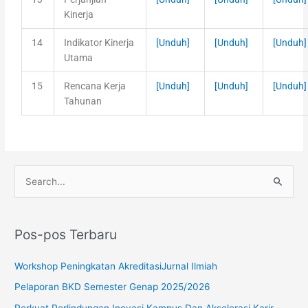
Kinerja
14
Indikator Kinerja
[Unduh]
[Unduh]
[Unduh]
Utama
15
Rencana Kerja
[Unduh]
[Unduh]
[Unduh]
Tahunan
C
a
r
Pos-pos Terbaru
i
u
Workshop Peningkatan AkreditasiJurnal Ilmiah
n
Pelaporan BKD Semester Genap 2025/2026
t
Perkuat Perlindungan Inovasi Kampus Dan Akselerasi Karir