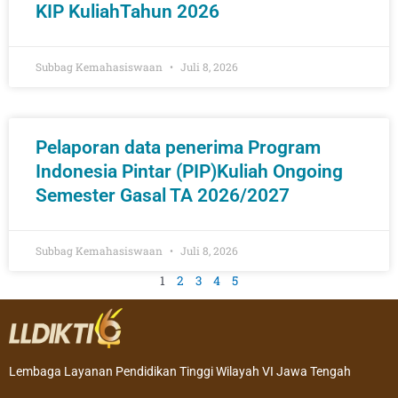
KIP KuliahTahun 2026
Subbag Kemahasiswaan
Juli 8, 2026
Pelaporan data penerima Program
Indonesia Pintar (PIP)Kuliah Ongoing
Semester Gasal TA 2026/2027
Subbag Kemahasiswaan
Juli 8, 2026
1
2
3
4
5
Lembaga Layanan Pendidikan Tinggi Wilayah VI Jawa Tengah