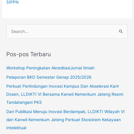
SIPPN
C
a
r
Pos-pos Terbaru
i
u
Workshop Peningkatan AkreditasiJurnal Ilmiah
n
Pelaporan BKD Semester Genap 2025/2026
t
Perkuat Perlindungan Inovasi Kampus Dan Akselerasi Karir
u
Dosen, LLDIKTI VI Bersama Kanwil Kemenkum Jateng Resmi
k
Tandatangani PKS
:
Dari Publikasi Menuju Inovasi Berdampak, LLDIKTI Wilayah VI
dan Kanwil Kemenkum Jateng Perkuat Ekosistem Kekayaan
Intelektual