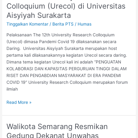
12th
Colloquium (Urecol) di Universitas
University
Aisyiyah Surakarta
Research
Colloquium
Tinggalkan Komentar
/
Berita PTS
/
Humas
(Urecol)
Pelaksanaan The 12th University Research Colloquium
di
(Urecol) dimasa Pandemi Covid 19 dilaksanakan secara
Universitas
Daring. Universitas Aisyiyah Surakarta merupakan host
Aisyiyah
pertama kali dilaksanakannya kegiatan Urecol secara daring.
Surakarta
Dimana tema kegiatan Urecol kali ini adalah “PENGUATAN
KOLABORASI DAN KAPASITAS PERGURUAN TINGGI DALAM
RISET DAN PENGABDIAN MASYARAKAT DI ERA PANDEMI
COVID 19” University Research Colloquium merupakan forum
ilmiah
Read More »
Walikota Semarang Resmikan
Walikota
Semarang
Gedung Dekanat Unwahas