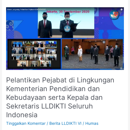
Pelantikan
Pejabat
di
Lingkungan
Kementerian
Pendidikan
dan
Kebudayaan
serta
Kepala
dan
Pelantikan Pejabat di Lingkungan
Sekretaris
LLDIKTI
Kementerian Pendidikan dan
Seluruh
Kebudayaan serta Kepala dan
Indonesia
Sekretaris LLDIKTI Seluruh
Indonesia
Tinggalkan Komentar
/
Berita LLDIKTI VI
/
Humas