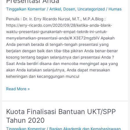
Presentasi Anda
Gunakanlah
Tinggalkan Komentar
/
Artikel
,
Dosen
,
Uncategorized
/
Humas
Empat
Teknik
Penulis : Dr. Ir. Erry Ricardo Nurzal, M.T., M.P.A.Blog :
Ini
https://erry-ricardo.com/2020/09/28/ketika-anda-blank-
Untuk
waktu-presentasi-gunakanlah-empat-teknik-ini-untuk-
Menyelamatkan
menyelamatkan-presentasi-anda/#.X3E72mgzbIV Apakah
Presentasi
Anda pernah berada di tengah-tengah presentasi yang
Anda
berjalan dengan baik dan tiba-tiba pikiran Anda benar-benar
kosong tentang bagian selanjutnya dari presentasi Anda ?
Saat Anda berdiri disana dan mencoba mengingat apa yang
akan Anda katakan selanjutnya, Anda dapat merasakan
keheningan dan kecanggungan muncul
Read More »
Kuota Finalisasi Bantuan UKT/SPP
Kuota
Finalisasi
Tahun 2020
Bantuan
Tinggalkan Komentar
/
Bagian Akademik dan Kemahasiswaan
,
UKT/SPP