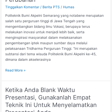
Berupaya
Beradaptasi
Tinggalkan Komentar
/
Berita PTS
/
Humas
Terhadap
Politeknik Bumi Akpelni Semarang yang notabene merupakan
Setiap
salah satu perguruan tinggi di Jawa Tengah yang
Perubahan
mengembangkan bidang ilmu Vokasi, berupaya terus
melakukan inovasi untuk menjadi lebih baik, serta
menginspirasi masyarakat dalam melaksanakan
pengembangan iptek maupun sumber daya melalui
pelaksanaan Tridharma Perguruan Tinggi. “Ini merupakan
subtansi dari tema wisuda Politeknik Bumi Akpelni ke-45,
dimana dalam akselerasinya
Read More »
Ketika Anda Blank Waktu
Ketika
Anda
Presentasi, Gunakanlah Empat
Blank
Teknik Ini Untuk Menyelamatkan
Waktu
Presentasi,