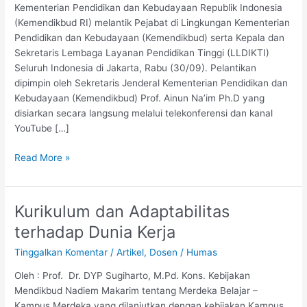
Kementerian Pendidikan dan Kebudayaan Republik Indonesia
(Kemendikbud RI) melantik Pejabat di Lingkungan Kementerian
Pendidikan dan Kebudayaan (Kemendikbud) serta Kepala dan
Sekretaris Lembaga Layanan Pendidikan Tinggi (LLDIKTI)
Seluruh Indonesia di Jakarta, Rabu (30/09). Pelantikan
dipimpin oleh Sekretaris Jenderal Kementerian Pendidikan dan
Kebudayaan (Kemendikbud) Prof. Ainun Na’im Ph.D yang
disiarkan secara langsung melalui telekonferensi dan kanal
YouTube […]
Read More »
Kurikulum dan Adaptabilitas
Kurikulum
dan
terhadap Dunia Kerja
Adaptabilitas
Tinggalkan Komentar
/
Artikel
,
Dosen
/
Humas
terhadap
Dunia
Oleh : Prof. Dr. DYP Sugiharto, M.Pd. Kons. Kebijakan
Kerja
Mendikbud Nadiem Makarim tentang Merdeka Belajar –
Kampus Merdeka yang dilanjutkan dengan kebijakan Kampus