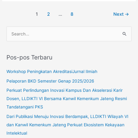
1
2
…
8
Next
→
C
a
r
Pos-pos Terbaru
i
u
Workshop Peningkatan AkreditasiJurnal Ilmiah
n
Pelaporan BKD Semester Genap 2025/2026
t
Perkuat Perlindungan Inovasi Kampus Dan Akselerasi Karir
u
Dosen, LLDIKTI VI Bersama Kanwil Kemenkum Jateng Resmi
k
Tandatangani PKS
:
Dari Publikasi Menuju Inovasi Berdampak, LLDIKTI Wilayah VI
dan Kanwil Kemenkum Jateng Perkuat Ekosistem Kekayaan
Intelektual