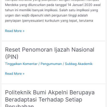
Merdeka yang diluncurkan pada tanggal 14 Januari 2020 awal
tahun ini memiliki banyak implikasi. Salah satu implikasi yang
urgen dan wajib dipenuhi oleh perguruan tinggi adalah
penyiapan (penyesuaian) kurikulum yang tepat, terutama
Read More »
Reset Penomoran Ijazah Nasional
Reset
Penomoran
(PIN)
Ijazah
Tinggalkan Komentar
/
Pengumuman
/
Subbag Akademik
Nasional
(PIN)
Read More »
Politeknik Bumi Akpelni Berupaya
Politeknik
Bumi
Beradaptasi Terhadap Setiap
Akpelni
Perubahan