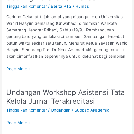
Resmikan
Tinggalkan Komentar
/
Berita PTS
/
Humas
Gedung
Dekanat
Gedung Dekanat tujuh lantai yang dibangun oleh Universitas
Unwahas
Wahid Hasyim Semarang (Unwahas), diresmikan Walikota
Semarang Hendrar Prihadi, Sabtu (19/9). Pembangunan
gedung baru yang berlokasi di kampus I Sampangan tersebut
butuh waktu sekitar satu tahun. Menurut Ketua Yayasan Wahid
Hasyim Semarang Prof Dr Noor Achmad MA, gedung baru ini
akan dimanfaatkan sepenuhnya untuk dekanat bagi sembilan
Read More »
Undangan Workshop Asistensi Tata
Undangan
Workshop
Kelola Jurnal Terakreditasi
Asistensi
Tinggalkan Komentar
/
Undangan
/
Subbag Akademik
Tata
Kelola
Read More »
Jurnal
Terakreditasi