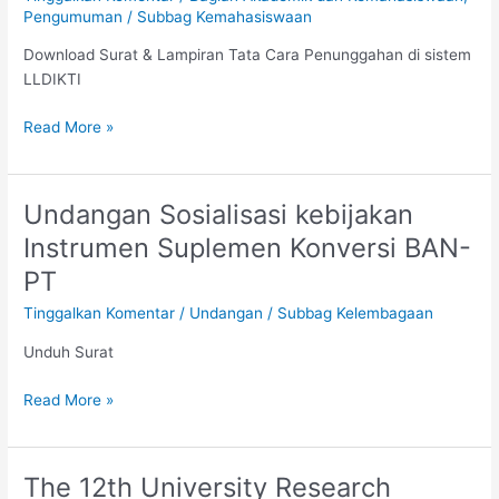
Pengumuman
/
Subbag Kemahasiswaan
Tahun
2020
Download Surat & Lampiran Tata Cara Penunggahan di sistem
LLDIKTI
Read More »
Undangan Sosialisasi kebijakan
Undangan
Sosialisasi
Instrumen Suplemen Konversi BAN-
kebijakan
PT
Instrumen
Suplemen
Tinggalkan Komentar
/
Undangan
/
Subbag Kelembagaan
Konversi
Unduh Surat
BAN-
PT
Read More »
The 12th University Research
The