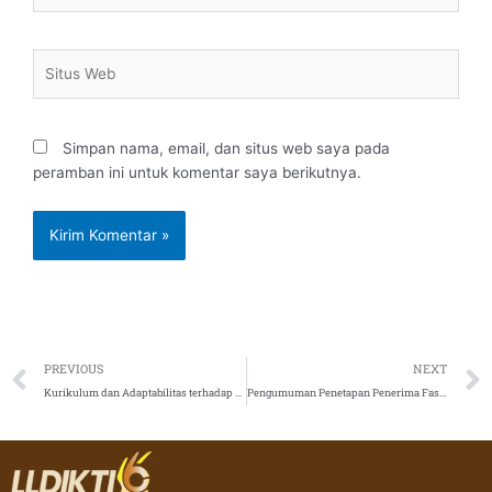
Situs
Web
Simpan nama, email, dan situs web saya pada
peramban ini untuk komentar saya berikutnya.
Prev
PREVIOUS
NEXT
Kurikulum dan Adaptabilitas terhadap Dunia Kerja
Pengumuman Penetapan Penerima Fasilitasi PP-PTS Skema A Tahun 2020 Tahun 2020 Gelombang II Perguruan Tinggi Vokasi