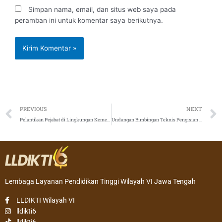
Simpan nama, email, dan situs web saya pada
peramban ini untuk komentar saya berikutnya.
Prev
PREVIOUS
NEXT
Pelantikan Pejabat di Lingkungan Kementerian Pendidikan dan Kebudayaan serta Kepala dan Sekretaris LLDIKTI Seluruh Indonesia
Undangan Bimbingan Teknis Pengisian Data Sarana Prasarana Sumber Hibah PP-PTS bagi Perguruan Tinggi Swasta Lembaga Layanan Pendidikan Tinggi Wilayah VI Tahun 2020
Lembaga Layanan Pendidikan Tinggi Wilayah VI Jawa Tengah
LLDIKTI Wilayah VI
lldikti6
lldikti6