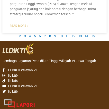
perguruan tinggi swasta (PTS) di Jawa Tengah melalui
penguatan jejaring dan kolaborasi dengan berbagai mitra
strategis di luar negeri. Komitmen tersebut
READ MORE »
1
2
3
4
5
6
7
8
9
10
11
12
13
14
15
Lembaga Layanan Pendidikan Tinggi Wilayah VI Jawa Tengah
LLDIKTI Wilayah VI
lldikti6
lldikti6
LLDIKTI Wilayah VI
lldikti6