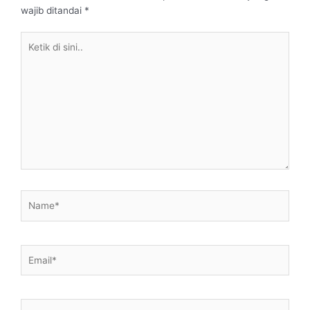
wajib ditandai
*
Ketik
di
sini..
Name*
Email*
Situs