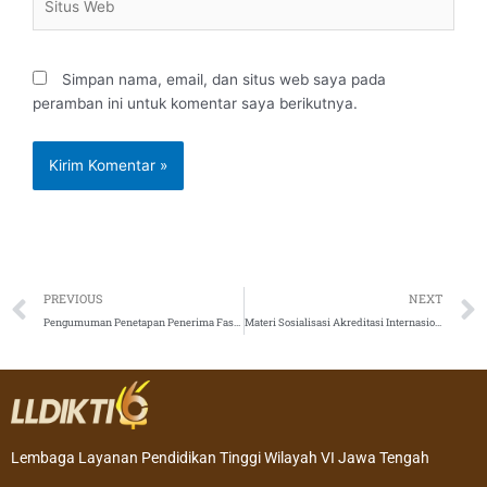
Web
Simpan nama, email, dan situs web saya pada
peramban ini untuk komentar saya berikutnya.
Prev
PREVIOUS
NEXT
Pengumuman Penetapan Penerima Fasilitasi PP-PTS Skema A Tahun 2020 Tahun 2020 Gelombang II Perguruan Tinggi Vokasi
Materi Sosialisasi Akreditasi Internasional Program Studi
Lembaga Layanan Pendidikan Tinggi Wilayah VI Jawa Tengah