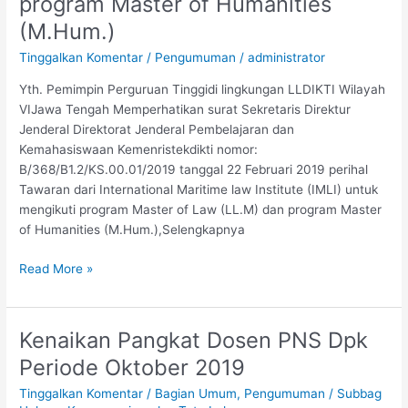
program Master of Humanities
Institute
(M.Hum.)
(IMLI)
Tinggalkan Komentar
/
Pengumuman
/
administrator
untuk
mengikuti
Yth. Pemimpin Perguruan Tinggidi lingkungan LLDIKTI Wilayah
program
VIJawa Tengah Memperhatikan surat Sekretaris Direktur
Master
Jenderal Direktorat Jenderal Pembelajaran dan
of
Kemahasiswaan Kemenristekdikti nomor:
Law
B/368/B1.2/KS.00.01/2019 tanggal 22 Februari 2019 perihal
(LL.M)
Tawaran dari International Maritime law Institute (IMLI) untuk
dan
mengikuti program Master of Law (LL.M) dan program Master
program
of Humanities (M.Hum.),Selengkapnya
Master
of
Read More »
Humanities
(M.Hum.)
Kenaikan Pangkat Dosen PNS Dpk
Kenaikan
Pangkat
Periode Oktober 2019
Dosen
Tinggalkan Komentar
/
Bagian Umum
,
Pengumuman
/
Subbag
PNS