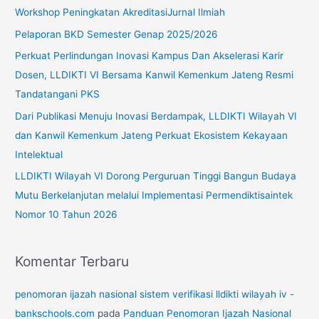
u
Workshop Peningkatan AkreditasiJurnal Ilmiah
n
Pelaporan BKD Semester Genap 2025/2026
t
Perkuat Perlindungan Inovasi Kampus Dan Akselerasi Karir
u
Dosen, LLDIKTI VI Bersama Kanwil Kemenkum Jateng Resmi
k
Tandatangani PKS
:
Dari Publikasi Menuju Inovasi Berdampak, LLDIKTI Wilayah VI
dan Kanwil Kemenkum Jateng Perkuat Ekosistem Kekayaan
Intelektual
LLDIKTI Wilayah VI Dorong Perguruan Tinggi Bangun Budaya
Mutu Berkelanjutan melalui Implementasi Permendiktisaintek
Nomor 10 Tahun 2026
Komentar Terbaru
penomoran ijazah nasional sistem verifikasi lldikti wilayah iv -
bankschools.com
pada
Panduan Penomoran Ijazah Nasional