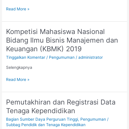
Read More »
Kompetisi Mahasiswa Nasional
Kompetisi
Mahasiswa
Bidang Ilmu Bisnis Manajemen dan
Nasional
Keuangan (KBMK) 2019
Bidang
Ilmu
Tinggalkan Komentar
/
Pengumuman
/
administrator
Bisnis
Selengkapnya
Manajemen
dan
Read More »
Keuangan
(KBMK)
2019
Pemutakhiran dan Registrasi Data
Pemutakhiran
dan
Tenaga Kependidikan
Registrasi
Bagian Sumber Daya Perguruan Tinggi
,
Pengumuman
/
Data
Subbag Pendidik dan Tenaga Kependidikan
Tenaga