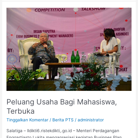
Peluang
Usaha
Bagi
Mahasiswa,
Terbuka
Peluang Usaha Bagi Mahasiswa,
Terbuka
Tinggalkan Komentar
/
Berita PTS
/
administrator
Salatiga – lldikti6.ristekdikti,.go.id – Menteri Perdagangan
Enggartiasto Lukita mengapresiasi kegiatan Businnes Plan