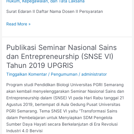
Hukum, Kepegawaian, dan Tata Laksana
Dpk
Periode
Surat Edaran II Daftar Nama Dosen II Persyaratan
Oktober
2019
Read More »
Publikasi Seminar Nasional Sains
Publikasi
Seminar
dan Entrepreneurship (SNSE VI)
Nasional
Tahun 2019 UPGRIS
Sains
dan
Tinggalkan Komentar
/
Pengumuman
/
administrator
Entrepreneurship
Program studi Pendidikan Biologi Universitas PGRI Semarang
(SNSE
akan kembali menyelenggarakan Seminar Nasional Sains dan
VI)
Entrepreneurship dalam (SNSE) VI pada Hari Rabu tanggal 21
Tahun
Agustus 2019, bertempat di Aula Gedung Pusat Universitas
2019
PGRI Semarang. Tema SNSE VI yaitu “Transformasi Sains
UPGRIS
dalam Pembelajaran untuk Menyiapkan SDM Pengelola
Sumber Daya Hayati secara Berkelanjutan di Era Revolusi
Industri 4.0 Bervisi