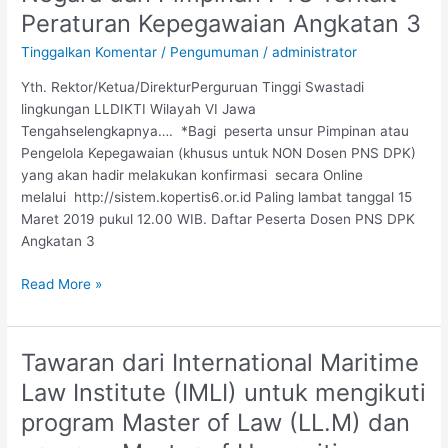
Aparatur
Peraturan Kepegawaian Angkatan 3
Sipil
Negara
Tinggalkan Komentar
/
Pengumuman
/
administrator
dan
Yth. Rektor/Ketua/DirekturPerguruan Tinggi Swastadi
Pimpinan
lingkungan LLDIKTI Wilayah VI Jawa
PTS
Tengahselengkapnya…. *Bagi peserta unsur Pimpinan atau
Terkait
Pengelola Kepegawaian (khusus untuk NON Dosen PNS DPK)
Peraturan
yang akan hadir melakukan konfirmasi secara Online
Kepegawaian
melalui http://sistem.kopertis6.or.id Paling lambat tanggal 15
Angkatan
Maret 2019 pukul 12.00 WIB. Daftar Peserta Dosen PNS DPK
3
Angkatan 3
Read More »
Tawaran dari International Maritime
Tawaran
dari
Law Institute (IMLI) untuk mengikuti
International
program Master of Law (LL.M) dan
Maritime
Law