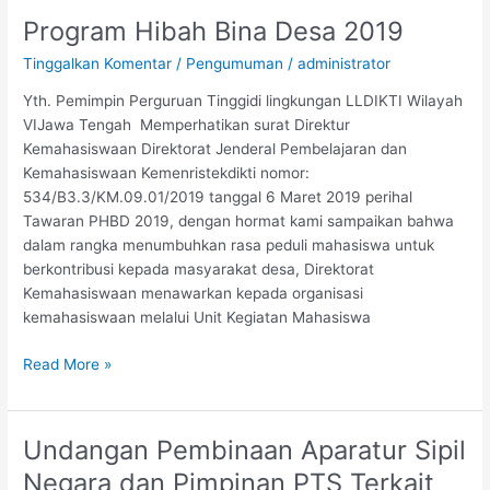
Program Hibah Bina Desa 2019
Program
Hibah
Tinggalkan Komentar
/
Pengumuman
/
administrator
Bina
Desa
Yth. Pemimpin Perguruan Tinggidi lingkungan LLDIKTI Wilayah
2019
VIJawa Tengah Memperhatikan surat Direktur
Kemahasiswaan Direktorat Jenderal Pembelajaran dan
Kemahasiswaan Kemenristekdikti nomor:
534/B3.3/KM.09.01/2019 tanggal 6 Maret 2019 perihal
Tawaran PHBD 2019, dengan hormat kami sampaikan bahwa
dalam rangka menumbuhkan rasa peduli mahasiswa untuk
berkontribusi kepada masyarakat desa, Direktorat
Kemahasiswaan menawarkan kepada organisasi
kemahasiswaan melalui Unit Kegiatan Mahasiswa
Read More »
Undangan Pembinaan Aparatur Sipil
Undangan
Pembinaan
Negara dan Pimpinan PTS Terkait