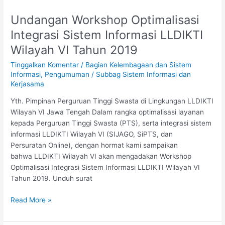
Undangan Workshop Optimalisasi
Undangan
Workshop
Integrasi Sistem Informasi LLDIKTI
Optimalisasi
Wilayah VI Tahun 2019
Integrasi
Sistem
Tinggalkan Komentar
/
Bagian Kelembagaan dan Sistem
Informasi
Informasi
,
Pengumuman
/
Subbag Sistem Informasi dan
Kerjasama
LLDIKTI
Wilayah
Yth. Pimpinan Perguruan Tinggi Swasta di Lingkungan LLDIKTI
VI
Wilayah VI Jawa Tengah Dalam rangka optimalisasi layanan
Tahun
kepada Perguruan Tinggi Swasta (PTS), serta integrasi sistem
2019
informasi LLDIKTI Wilayah VI (SIJAGO, SiPTS, dan
Persuratan Online), dengan hormat kami sampaikan
bahwa LLDIKTI Wilayah VI akan mengadakan Workshop
Optimalisasi Integrasi Sistem Informasi LLDIKTI Wilayah VI
Tahun 2019. Unduh surat
Read More »