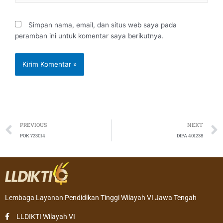
Simpan nama, email, dan situs web saya pada
peramban ini untuk komentar saya berikutnya.
Prev
PREVIOUS
NEXT
POK 723014
DIPA 401238
Lembaga Layanan Pendidikan Tinggi Wilayah VI Jawa Tengah
LLDIKTI Wilayah VI