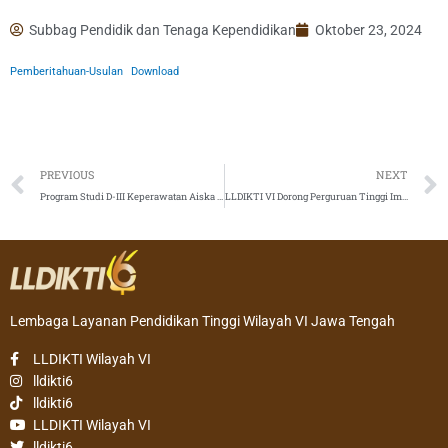
Subbag Pendidik dan Tenaga Kependidikan
Oktober 23, 2024
Pemberitahuan-Usulan
Download
Prev
PREVIOUS
NEXT
Program Studi D-III Keperawatan Aiska University Raih Akreditasi Unggul
LLDIKTI VI Dorong Perguruan Tinggi Implementasikan MBKM secara Mandiri
Lembaga Layanan Pendidikan Tinggi Wilayah VI Jawa Tengah
LLDIKTI Wilayah VI
lldikti6
lldikti6
LLDIKTI Wilayah VI
lldikti6