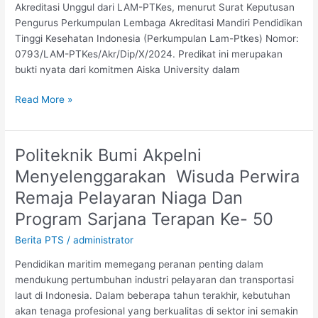
Akreditasi Unggul dari LAM-PTKes, menurut Surat Keputusan
Unggul
Pengurus Perkumpulan Lembaga Akreditasi Mandiri Pendidikan
Tinggi Kesehatan Indonesia (Perkumpulan Lam-Ptkes) Nomor:
0793/LAM-PTKes/Akr/Dip/X/2024. Predikat ini merupakan
bukti nyata dari komitmen Aiska University dalam
Read More »
Politeknik Bumi Akpelni
Politeknik
Bumi
Menyelenggarakan Wisuda Perwira
Akpelni
Remaja Pelayaran Niaga Dan
Menyelenggarakan
Wisuda
Program Sarjana Terapan Ke- 50
Perwira
Berita PTS
/
administrator
Remaja
Pelayaran
Pendidikan maritim memegang peranan penting dalam
Niaga
mendukung pertumbuhan industri pelayaran dan transportasi
Dan
laut di Indonesia. Dalam beberapa tahun terakhir, kebutuhan
Program
akan tenaga profesional yang berkualitas di sektor ini semakin