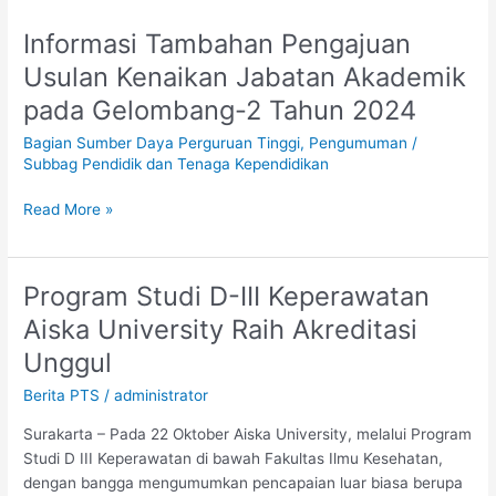
Informasi Tambahan Pengajuan
Informasi
Tambahan
Usulan Kenaikan Jabatan Akademik
Pengajuan
pada Gelombang-2 Tahun 2024
Usulan
Kenaikan
Bagian Sumber Daya Perguruan Tinggi
,
Pengumuman
/
Jabatan
Subbag Pendidik dan Tenaga Kependidikan
Akademik
pada
Read More »
Gelombang-
2
Tahun
Program Studi D-III Keperawatan
Program
2024
Studi
Aiska University Raih Akreditasi
D-
Unggul
III
Keperawatan
Berita PTS
/
administrator
Aiska
Surakarta – Pada 22 Oktober Aiska University, melalui Program
University
Studi D III Keperawatan di bawah Fakultas Ilmu Kesehatan,
Raih
dengan bangga mengumumkan pencapaian luar biasa berupa
Akreditasi