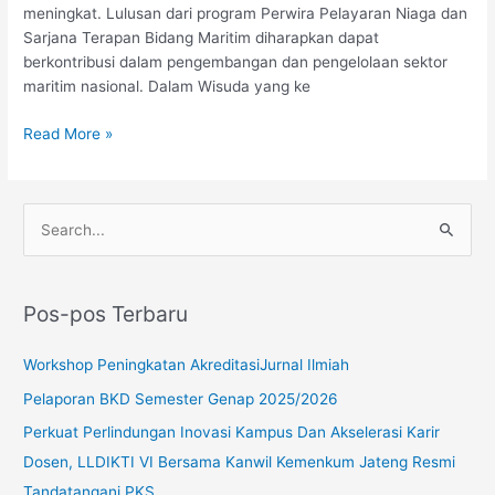
Sarjana
meningkat. Lulusan dari program Perwira Pelayaran Niaga dan
Terapan
Sarjana Terapan Bidang Maritim diharapkan dapat
Ke-
berkontribusi dalam pengembangan dan pengelolaan sektor
50
maritim nasional. Dalam Wisuda yang ke
Read More »
C
a
r
Pos-pos Terbaru
i
u
Workshop Peningkatan AkreditasiJurnal Ilmiah
n
Pelaporan BKD Semester Genap 2025/2026
t
Perkuat Perlindungan Inovasi Kampus Dan Akselerasi Karir
u
Dosen, LLDIKTI VI Bersama Kanwil Kemenkum Jateng Resmi
k
Tandatangani PKS