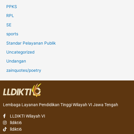
PPKS
RPL
SE
sports
Standar Pelayanan Publik
Uncategorized
Undangan
zainquotes/poetry
Lembaga Layanan Pendidikan Tinggi Wilayah VI Jawa Tengah
LLDIKTI Wilayah VI
lldikti6
lldikti6