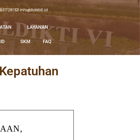
 8317281
info@lldikti6.id
IATAN
LAYANAN
ID
SKM
FAQ
 Kepatuhan