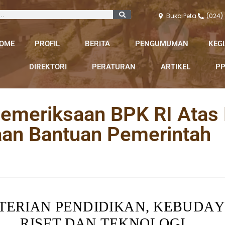
Buka Peta
(024)
OME
PROFIL
BERITA
PENGUMUMAN
KEG
DIREKTORI
PERATURAN
ARTIKEL
PP
Pemeriksaan BPK RI Atas
aan Bantuan Pemerintah