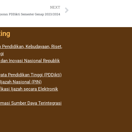
Next
NEXT
poran PDDikti Semester Genap 2023/2024
ting
 Pendidikan, Kebudayaan, Riset,
gi
 dan Inovasi Nasional Republik
ata Pendidikan Tinggi (PDDikti)
jazah Nasional (PIN)
ikasi Ijazah secara Elektronik
rmasi Sumber Daya Terintegrasi