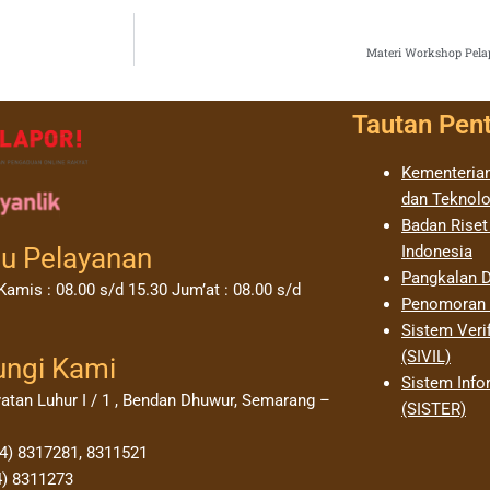
Materi Workshop Pela
Tautan Pen
Kementerian
dan Teknolo
Badan Riset
u Pelayanan
Indonesia
Pangkalan D
Kamis : 08.00 s/d 15.30 Jum’at : 08.00 s/d
Penomoran I
Sistem Verif
(SIVIL)
ungi Kami
Sistem Info
yatan Luhur I / 1 , Bendan Dhuwur, Semarang –
(SISTER)
24) 8317281, 8311521
4) 8311273