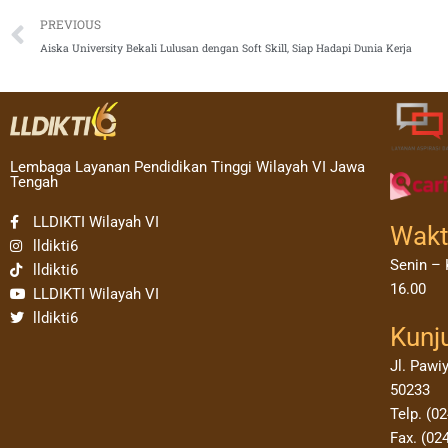
Prev
PREVIOUS
Aiska University Bekali Lulusan dengan Soft Skill, Siap Hadapi Dunia Kerja
Lembaga Layanan Pendidikan Tinggi Wilayah VI Jawa
Tengah
LLDIKTI Wilayah VI
Wakt
lldikti6
Senin – 
lldikti6
16.00
LLDIKTI Wilayah VI
lldikti6
Kunj
Jl. Pawi
50233
Telp. (0
Fax. (02