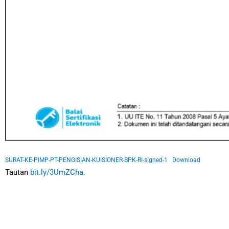
SURAT-KE-PIMP-PT-PENGISIAN-KUISIONER-BPK-RI-signed-1
Download
Tautan
bit.ly/3UmZCha.