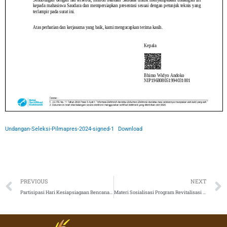
Undangan-Seleksi-Pilmapres-2024-signed-1
Download
Prev
PREVIOUS
NEXT
Partisipasi Hari Kesiapsiagaan Bencana Tahun 2024
Materi Sosialisasi Program Revitalisasi LPTK 2024 dan Pengadan BMN