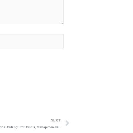
Next
NEXT
Pengumuman Petunjuk Pelaksanaan Kompetisi Mahasiswa Nasional Bidang Ilmu Bisnis, Manajemen dan Keuangan tahun 2020