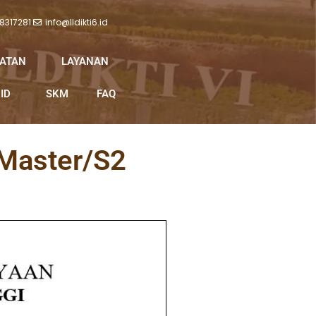
 8317281
info@lldikti6.id
IATAN
LAYANAN
ID
SKM
FAQ
 Master/S2