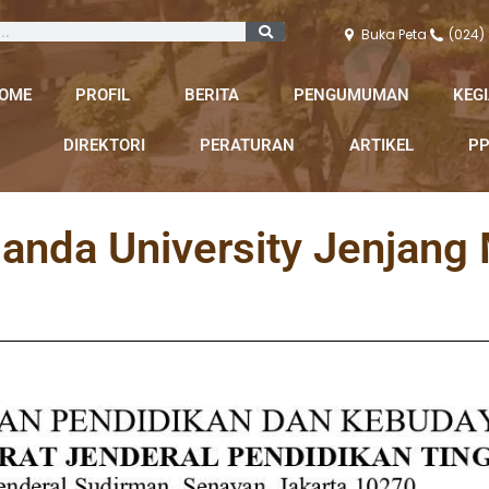
Buka Peta
(024)
OME
PROFIL
BERITA
PENGUMUMAN
KEG
DIREKTORI
PERATURAN
ARTIKEL
PP
nda University Jenjang