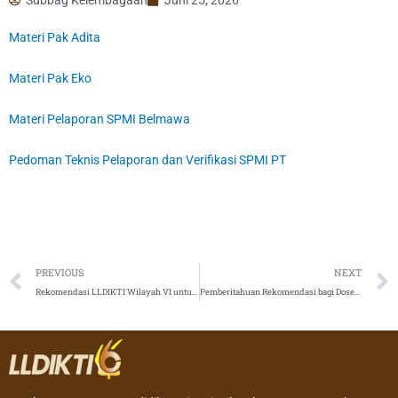
Materi Pak Adita
Materi Pak Eko
Materi Pelaporan SPMI Belmawa
Pedoman Teknis Pelaporan dan Verifikasi SPMI PT
Prev
PREVIOUS
NEXT
Rekomendasi LLDIKTI Wilayah VI untuk Pendaftaran Beasiswa Doktoral Dosen Vokasi Tahun 2026
Pemberitahuan Rekomendasi bagi Dosen Pendaftar BPDDI Tahun 2026