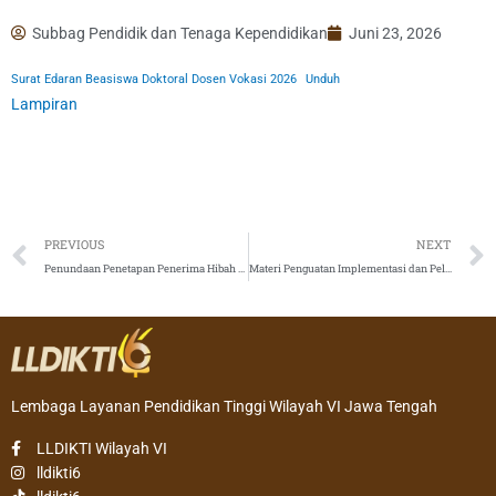
Subbag Pendidik dan Tenaga Kependidikan
Juni 23, 2026
Surat Edaran Beasiswa Doktoral Dosen Vokasi 2026
Unduh
Lampiran
Prev
PREVIOUS
NEXT
Penundaan Penetapan Penerima Hibah Diaspora BerdampakTahun 2026
Materi Penguatan Implementasi dan Pelaporan SPMI Perguruan Tinggi
Lembaga Layanan Pendidikan Tinggi Wilayah VI Jawa Tengah
LLDIKTI Wilayah VI
lldikti6