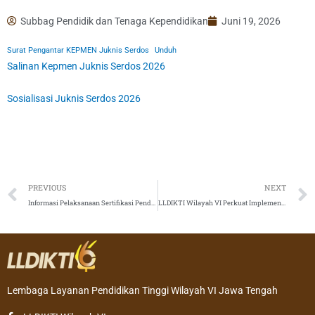
Subbag Pendidik dan Tenaga Kependidikan
Juni 19, 2026
Surat Pengantar KEPMEN Juknis Serdos
Unduh
Salinan Kepmen Juknis Serdos 2026
Sosialisasi Juknis Serdos 2026
Prev
PREVIOUS
NEXT
Informasi Pelaksanaan Sertifikasi Pendidik untuk Dosen Tahun 2026
LLDIKTI Wilayah VI Perkuat Implementasi 3A, Dorong Percepatan Pembentukan Satgas PPKPT di Perguruan Tinggi
Lembaga Layanan Pendidikan Tinggi Wilayah VI Jawa Tengah