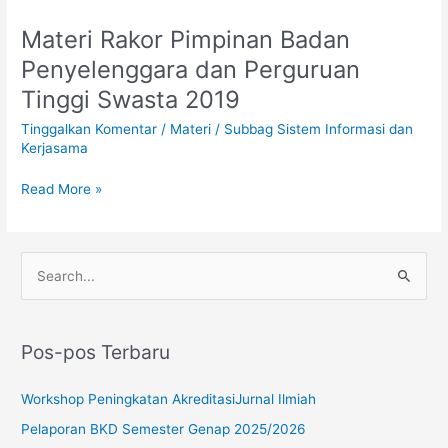
Materi Rakor Pimpinan Badan
Materi
Rakor
Penyelenggara dan Perguruan
Pimpinan
Tinggi Swasta 2019
Badan
Penyelenggara
Tinggalkan Komentar
/
Materi
/
Subbag Sistem Informasi dan
dan
Kerjasama
Perguruan
Tinggi
Read More »
Swasta
2019
C
a
r
Pos-pos Terbaru
i
u
Workshop Peningkatan AkreditasiJurnal Ilmiah
n
Pelaporan BKD Semester Genap 2025/2026
t