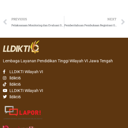
Prev
PREVIOUS
NEXT
Pelaksanaan Monitoring dan Evaluasi Sarana dan Prasarana PT
Pemberitahuan Pembukaan Registrasi Online PP-PTS Skema A Tahun 2020
Lembaga Layanan Pendidikan Tinggi Wilayah VI Jawa Tengah
LLDIKTI Wilayah VI
lldikti6
lldikti6
LLDIKTI Wilayah VI
lldikti6