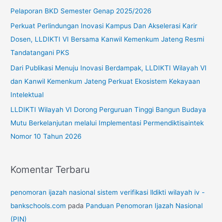
n
Pelaporan BKD Semester Genap 2025/2026
t
Perkuat Perlindungan Inovasi Kampus Dan Akselerasi Karir
u
Dosen, LLDIKTI VI Bersama Kanwil Kemenkum Jateng Resmi
k
Tandatangani PKS
:
Dari Publikasi Menuju Inovasi Berdampak, LLDIKTI Wilayah VI
dan Kanwil Kemenkum Jateng Perkuat Ekosistem Kekayaan
Intelektual
LLDIKTI Wilayah VI Dorong Perguruan Tinggi Bangun Budaya
Mutu Berkelanjutan melalui Implementasi Permendiktisaintek
Nomor 10 Tahun 2026
Komentar Terbaru
penomoran ijazah nasional sistem verifikasi lldikti wilayah iv -
bankschools.com
pada
Panduan Penomoran Ijazah Nasional
(PIN)