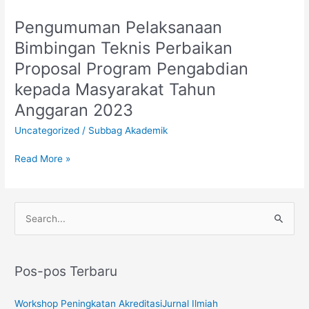
Pengumuman Pelaksanaan
Pengumuman
Pelaksanaan
Bimbingan Teknis Perbaikan
Bimbingan
Proposal Program Pengabdian
Teknis
Perbaikan
kepada Masyarakat Tahun
Proposal
Anggaran 2023
Program
Uncategorized
/
Subbag Akademik
Pengabdian
kepada
Read More »
Masyarakat
Tahun
Anggaran
2023
C
a
r
Pos-pos Terbaru
i
u
Workshop Peningkatan AkreditasiJurnal Ilmiah