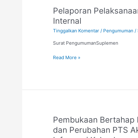
Pelaporan
Pelaporan Pelaksanaa
Pelaksanaan
Internal
Sistem
Tinggalkan Komentar
/
Pengumuman
/
Penjaminan
Mutu
Surat PengumumanSuplemen
Internal
Read More »
Pembukaan
Pembukaan Bertahap P
Bertahap
dan Perubahan PTS Ak
Penerimaan