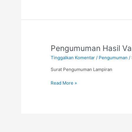
Perguruan
Tinggi
Pengelola
Program
Studi
Pendidikan
Pengumuman
Pengumuman Hasil Va
Tinggi
Hasil
Vokasi
Tinggalkan Komentar
/
Pengumuman
/
Validasi
Tahun
Luaran
Anggaran
Surat Pengumuman Lampiran
Tambahan
2022
Read More »