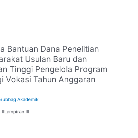
 Bantuan Dana Penelitian
rakat Usulan Baru dan
an Tinggi Pengelola Program
gi Vokasi Tahun Anggaran
Subbag Akademik
ILampiran III