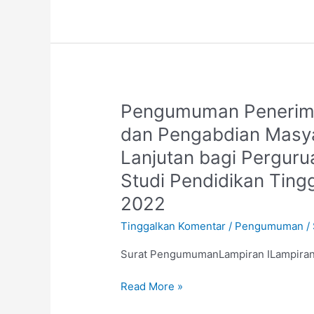
Pengumuman
Pengumuman Penerima
Penerima
dan Pengabdian Masya
Bantuan
Lanjutan bagi Perguru
Dana
Penelitian
Studi Pendidikan Ting
dan
2022
Pengabdian
Masyarakat
Tinggalkan Komentar
/
Pengumuman
/
Usulan
Surat PengumumanLampiran ILampiran I
Baru
dan
Read More »
Lanjutan
bagi