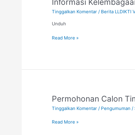
Informasi Kelembagaa
Usul
Pendirian
Tinggalkan Komentar
/
Berita LLDIKTI V
dan
Perubahan
Unduh
PTS
Read More »
Akademik
Melalui
Sistem
Informasi
Kelembagaan
(SIAGA)
Permohonan
Permohonan Calon Tim
Calon
Tinggalkan Komentar
/
Pengumuman
/
Tim
Penilai
Read More »