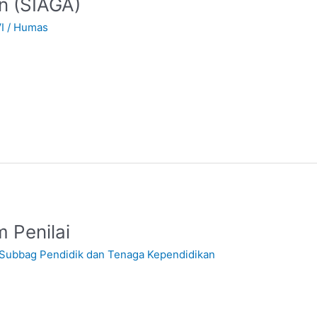
n (SIAGA)
I
/
Humas
 Penilai
Subbag Pendidik dan Tenaga Kependidikan