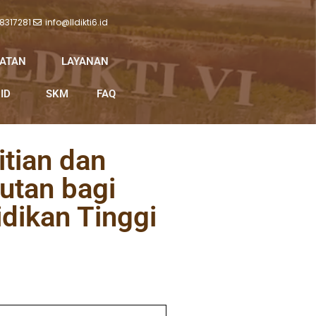
 8317281
info@lldikti6.id
IATAN
LAYANAN
ID
SKM
FAQ
tian dan
utan bagi
dikan Tinggi