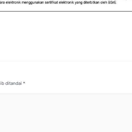
ib ditandai
*