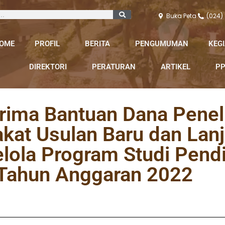
Buka Peta
(024)
OME
PROFIL
BERITA
PENGUMUMAN
KEG
DIREKTORI
PERATURAN
ARTIKEL
PP
ma Bantuan Dana Peneli
at Usulan Baru dan Lanj
lola Program Studi Pendi
 Tahun Anggaran 2022