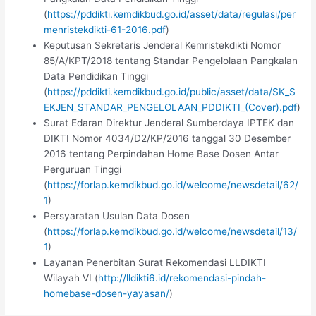
(
https://pddikti.kemdikbud.go.id/asset/data/regulasi/per
menristekdikti-61-2016.pdf
)
Keputusan Sekretaris Jenderal Kemristekdikti Nomor
85/A/KPT/2018 tentang Standar Pengelolaan Pangkalan
Data Pendidikan Tinggi
(
https://pddikti.kemdikbud.go.id/public/asset/data/SK_S
EKJEN_STANDAR_PENGELOLAAN_PDDIKTI_(Cover).pdf
)
Surat Edaran Direktur Jenderal Sumberdaya IPTEK dan
DIKTI Nomor 4034/D2/KP/2016 tanggal 30 Desember
2016 tentang Perpindahan Home Base Dosen Antar
Perguruan Tinggi
(
https://forlap.kemdikbud.go.id/welcome/newsdetail/62/
1
)
Persyaratan Usulan Data Dosen
(
https://forlap.kemdikbud.go.id/welcome/newsdetail/13/
1
)
Layanan Penerbitan Surat Rekomendasi LLDIKTI
Wilayah VI (
http://lldikti6.id/rekomendasi-pindah-
homebase-dosen-yayasan/
)