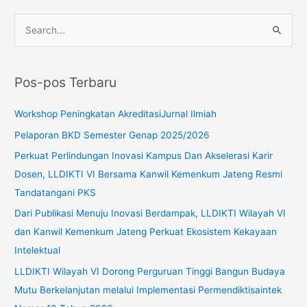
C
a
r
Pos-pos Terbaru
i
u
Workshop Peningkatan AkreditasiJurnal Ilmiah
n
Pelaporan BKD Semester Genap 2025/2026
t
Perkuat Perlindungan Inovasi Kampus Dan Akselerasi Karir
u
Dosen, LLDIKTI VI Bersama Kanwil Kemenkum Jateng Resmi
k
Tandatangani PKS
:
Dari Publikasi Menuju Inovasi Berdampak, LLDIKTI Wilayah VI
dan Kanwil Kemenkum Jateng Perkuat Ekosistem Kekayaan
Intelektual
LLDIKTI Wilayah VI Dorong Perguruan Tinggi Bangun Budaya
Mutu Berkelanjutan melalui Implementasi Permendiktisaintek