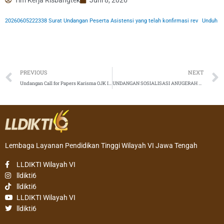
20260605222338 Surat Undangan Peserta Asistensi yang telah konfirmasi rev
Unduh
Prev
PREVIOUS
NEXT
Undangan Call for Papers Karisma OJK Institute Tahun 2026
UNDANGAN SOSIALISASI ANUGERAH HUMAS DIKTISAINTEK (AHD) 2026
Lembaga Layanan Pendidikan Tinggi Wilayah VI Jawa Tengah
LLDIKTI Wilayah VI
lldikti6
lldikti6
LLDIKTI Wilayah VI
lldikti6