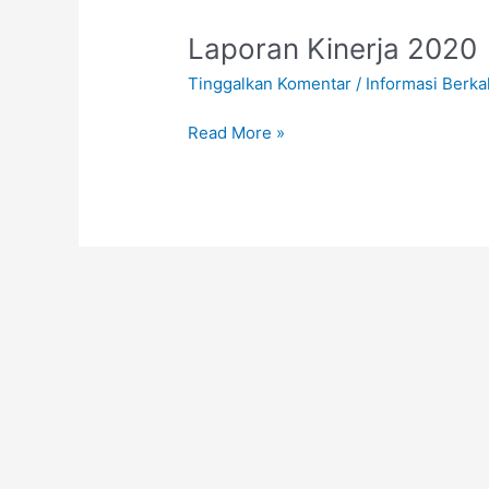
Laporan
Laporan Kinerja 2020
Kinerja
Tinggalkan Komentar
/
Informasi Berka
2020
Read More »