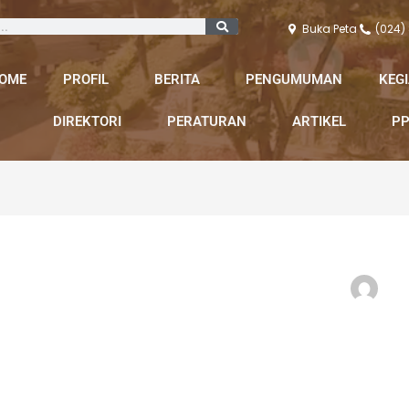
Buka Peta
(024)
OME
PROFIL
BERITA
PENGUMUMAN
KEG
DIREKTORI
PERATURAN
ARTIKEL
PP