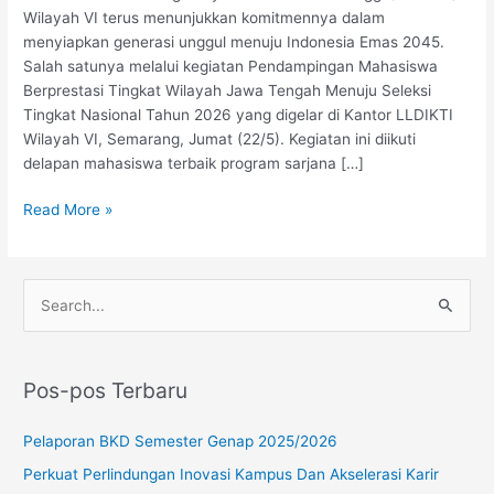
Wilayah VI terus menunjukkan komitmennya dalam
menyiapkan generasi unggul menuju Indonesia Emas 2045.
Salah satunya melalui kegiatan Pendampingan Mahasiswa
Berprestasi Tingkat Wilayah Jawa Tengah Menuju Seleksi
Tingkat Nasional Tahun 2026 yang digelar di Kantor LLDIKTI
Wilayah VI, Semarang, Jumat (22/5). Kegiatan ini diikuti
delapan mahasiswa terbaik program sarjana […]
Read More »
C
a
r
Pos-pos Terbaru
i
u
Pelaporan BKD Semester Genap 2025/2026
n
Perkuat Perlindungan Inovasi Kampus Dan Akselerasi Karir
t