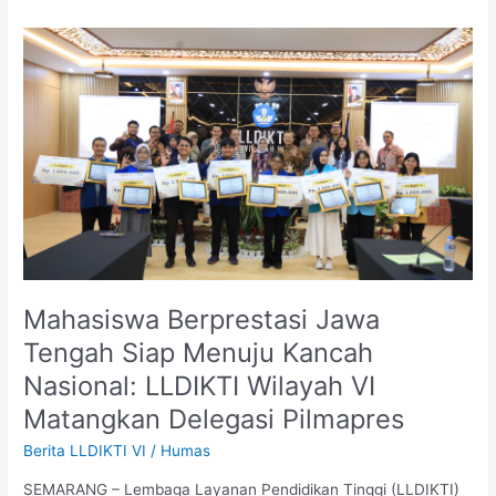
Mahasiswa
Berprestasi
Jawa
Tengah
Siap
Menuju
Kancah
Nasional:
LLDIKTI
Wilayah
VI
Matangkan
Mahasiswa Berprestasi Jawa
Delegasi
Tengah Siap Menuju Kancah
Pilmapres
Nasional: LLDIKTI Wilayah VI
Matangkan Delegasi Pilmapres
Berita LLDIKTI VI
/
Humas
SEMARANG – Lembaga Layanan Pendidikan Tinggi (LLDIKTI)