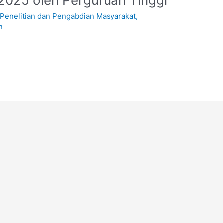
 2025 oleh Perguruan Tinggi
,
Penelitian dan Pengabdian Masyarakat
,
n