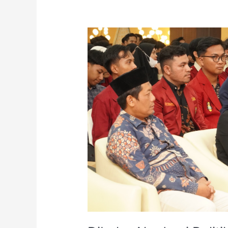
Dibuka
Akademi
Politik
di
UMPKU
Surakarta,
DPP
IMM
Dorong
Anak
Muda
Terjun
ke
Dunia
Politik