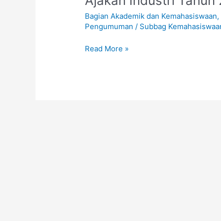
Ajakan Industri Tahun
Tangkap
Bagian Akademik dan Kemahasiswaan
Peluang
Pengumuman
/
Subbag Kemahasiswaa
Program
Ajakan
Read More »
Industri
Tahun
2025
oleh
Perguruan
Tinggi