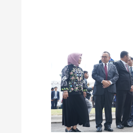
Universitas
Harkat
Negeri
Resmi
Diluncurkan,
LLDIKTI
Wilayah
VI
Tegaskan
Komitmen
Dampingi
Transisi
Inklusif
dan
Berdaya
Saing