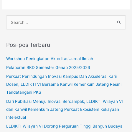
C
a
r
Pos-pos Terbaru
i
u
Workshop Peningkatan AkreditasiJurnal Ilmiah
n
Pelaporan BKD Semester Genap 2025/2026
t
Perkuat Perlindungan Inovasi Kampus Dan Akselerasi Karir
u
Dosen, LLDIKTI VI Bersama Kanwil Kemenkum Jateng Resmi
k
Tandatangani PKS
:
Dari Publikasi Menuju Inovasi Berdampak, LLDIKTI Wilayah VI
dan Kanwil Kemenkum Jateng Perkuat Ekosistem Kekayaan
Intelektual
LLDIKTI Wilayah VI Dorong Perguruan Tinggi Bangun Budaya