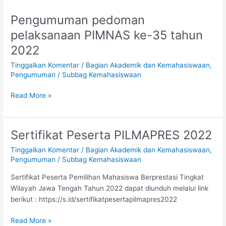
Pengumuman pedoman
Pengumuman
pedoman
pelaksanaan PIMNAS ke-35 tahun
pelaksanaan
2022
PIMNAS
ke-
Tinggalkan Komentar
/
Bagian Akademik dan Kemahasiswaan
,
35
Pengumuman
/
Subbag Kemahasiswaan
tahun
2022
Read More »
Sertifikat Peserta PILMAPRES 2022
Sertifikat
Peserta
Tinggalkan Komentar
/
Bagian Akademik dan Kemahasiswaan
,
PILMAPRES
Pengumuman
/
Subbag Kemahasiswaan
2022
Sertifikat Peserta Pemilihan Mahasiswa Berprestasi Tingkat
Wilayah Jawa Tengah Tahun 2022 dapat diunduh melalui link
berikut : https://s.id/sertifikatpesertapilmapres2022
Read More »