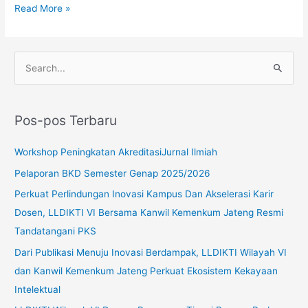
Read More »
C
a
r
Pos-pos Terbaru
i
u
Workshop Peningkatan AkreditasiJurnal Ilmiah
n
Pelaporan BKD Semester Genap 2025/2026
t
Perkuat Perlindungan Inovasi Kampus Dan Akselerasi Karir
u
Dosen, LLDIKTI VI Bersama Kanwil Kemenkum Jateng Resmi
k
Tandatangani PKS
:
Dari Publikasi Menuju Inovasi Berdampak, LLDIKTI Wilayah VI
dan Kanwil Kemenkum Jateng Perkuat Ekosistem Kekayaan
Intelektual