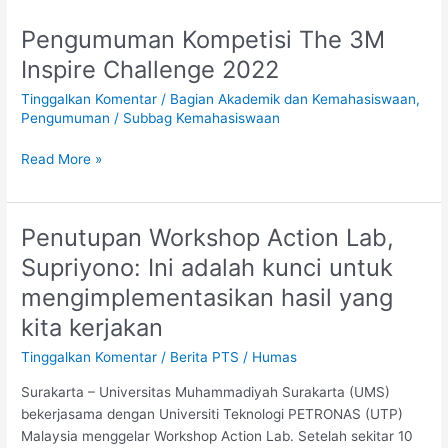
Pengumuman Kompetisi The 3M
Pengumuman
Kompetisi
Inspire Challenge 2022
The
Tinggalkan Komentar
/
Bagian Akademik dan Kemahasiswaan
,
3M
Pengumuman
/
Subbag Kemahasiswaan
Inspire
Challenge
Read More »
2022
Penutupan Workshop Action Lab,
Penutupan
Workshop
Supriyono: Ini adalah kunci untuk
Action
mengimplementasikan hasil yang
Lab,
Supriyono:
kita kerjakan
Ini
Tinggalkan Komentar
/
Berita PTS
/
Humas
adalah
kunci
Surakarta – Universitas Muhammadiyah Surakarta (UMS)
untuk
bekerjasama dengan Universiti Teknologi PETRONAS (UTP)
mengimplementasikan
Malaysia menggelar Workshop Action Lab. Setelah sekitar 10