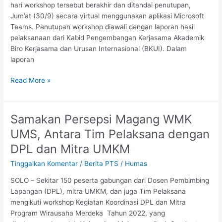
hasil
hari workshop tersebut berakhir dan ditandai penutupan,
yang
Jum’at (30/9) secara virtual menggunakan aplikasi Microsoft
kita
Teams. Penutupan workshop diawali dengan laporan hasil
kerjakan
pelaksanaan dari Kabid Pengembangan Kerjasama Akademik
Biro Kerjasama dan Urusan Internasional (BKUI). Dalam
laporan
Read More »
Samakan Persepsi Magang WMK
Samakan
Persepsi
UMS, Antara Tim Pelaksana dengan
Magang
DPL dan Mitra UMKM
WMK
UMS,
Tinggalkan Komentar
/
Berita PTS
/
Humas
Antara
SOLO – Sekitar 150 peserta gabungan dari Dosen Pembimbing
Tim
Lapangan (DPL), mitra UMKM, dan juga Tim Pelaksana
Pelaksana
mengikuti workshop Kegiatan Koordinasi DPL dan Mitra
dengan
Program Wirausaha Merdeka Tahun 2022, yang
DPL