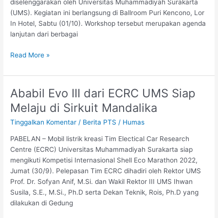
diselenggarakan oleh Universitas Muhammadiyah Surakarta
dan
(UMS). Kegiatan ini berlangsung di Ballroom Puri Kencono, Lor
Mitra
In Hotel, Sabtu (01/10). Workshop tersebut merupakan agenda
UMKM
lanjutan dari berbagai
Read More »
Ababil Evo III dari ECRC UMS Siap
Ababil
Evo
Melaju di Sirkuit Mandalika
III
Tinggalkan Komentar
/
Berita PTS
/
Humas
dari
ECRC
PABELAN – Mobil listrik kreasi Tim Electical Car Research
UMS
Centre (ECRC) Universitas Muhammadiyah Surakarta siap
Siap
mengikuti Kompetisi Internasional Shell Eco Marathon 2022,
Melaju
Jumat (30/9). Pelepasan Tim ECRC dihadiri oleh Rektor UMS
di
Prof. Dr. Sofyan Anif, M.Si. dan Wakil Rektor III UMS Ihwan
Sirkuit
Susila, S.E., M.Si., Ph.D serta Dekan Teknik, Rois, Ph.D yang
Mandalika
dilakukan di Gedung