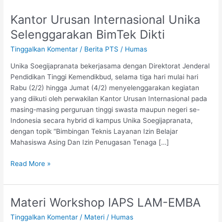
Kantor Urusan Internasional Unika
Kantor
Urusan
Selenggarakan BimTek Dikti
Internasional
Tinggalkan Komentar
/
Berita PTS
/
Humas
Unika
Selenggarakan
Unika Soegijapranata bekerjasama dengan Direktorat Jenderal
BimTek
Pendidikan Tinggi Kemendikbud, selama tiga hari mulai hari
Dikti
Rabu (2/2) hingga Jumat (4/2) menyelenggarakan kegiatan
yang diikuti oleh perwakilan Kantor Urusan Internasional pada
masing-masing perguruan tinggi swasta maupun negeri se-
Indonesia secara hybrid di kampus Unika Soegijapranata,
dengan topik “Bimbingan Teknis Layanan Izin Belajar
Mahasiswa Asing Dan Izin Penugasan Tenaga […]
Read More »
Materi Workshop IAPS LAM-EMBA
Materi
Workshop
Tinggalkan Komentar
/
Materi
/
Humas
IAPS