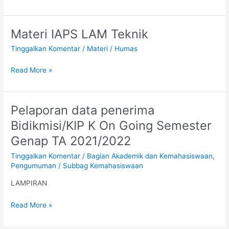
Materi IAPS LAM Teknik
Materi
IAPS
Tinggalkan Komentar
/
Materi
/
Humas
LAM
Teknik
Read More »
Pelaporan data penerima
Pelaporan
data
Bidikmisi/KIP K On Going Semester
penerima
Genap TA 2021/2022
Bidikmisi/KIP
K
Tinggalkan Komentar
/
Bagian Akademik dan Kemahasiswaan
,
On
Pengumuman
/
Subbag Kemahasiswaan
Going
LAMPIRAN
Semester
Genap
Read More »
TA
2021/2022