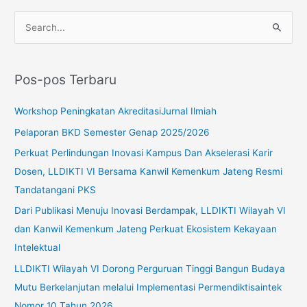
C
a
r
Pos-pos Terbaru
i
u
Workshop Peningkatan AkreditasiJurnal Ilmiah
n
Pelaporan BKD Semester Genap 2025/2026
t
Perkuat Perlindungan Inovasi Kampus Dan Akselerasi Karir
u
Dosen, LLDIKTI VI Bersama Kanwil Kemenkum Jateng Resmi
k
Tandatangani PKS
:
Dari Publikasi Menuju Inovasi Berdampak, LLDIKTI Wilayah VI
dan Kanwil Kemenkum Jateng Perkuat Ekosistem Kekayaan
Intelektual
LLDIKTI Wilayah VI Dorong Perguruan Tinggi Bangun Budaya
Mutu Berkelanjutan melalui Implementasi Permendiktisaintek
Nomor 10 Tahun 2026