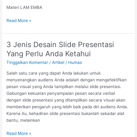
LAM-
Materi LAM EMBA
EMBA
Read More »
3 Jenis Desain Slide Presentasi
3
Jenis
Yang Perlu Anda Ketahui
Desain
Tinggalkan Komentar
/
Artikel
/
Humas
Slide
Presentasi
Salah satu cara yang dapat Anda lakukan untuk
Yang
menyenangkan audiens Anda adalah dengan mengefektifkan
Perlu
pesan visual yang Anda tampilkan melalui slide presentasi.
Anda
Gabungan kekuatan penyampaian pesan secara verbal
Ketahui
dengan slide presentasi yang ditampilkan secara visual akan
memberikan pengaruh yang lebih baik pada diri audiens Anda.
Karena itu, kehadiran slide presentasi bukanlah sekadar alat
bantu, melainkan
Read More »