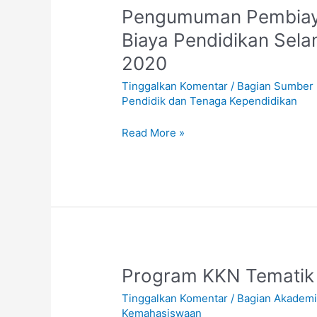
Pengumuman
Pengumuman Pembiay
Pembiayaan
Biaya Pendidikan Sel
Beasiswa
2020
Sebagian
Biaya
Tinggalkan Komentar
/
Bagian Sumber 
Pendidikan
Pendidik dan Tenaga Kependidikan
Selama
Satu
Read More »
Semester
pada
tahun
2020
Program
Program KKN Tematik
KKN
Tinggalkan Komentar
/
Bagian Akadem
Tematik
Kemahasiswaan