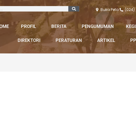
Buka Peta
(024)
OME
PROFIL
BERITA
PENGUMUMAN
KEG
DIREKTORI
PERATURAN
ARTIKEL
PP