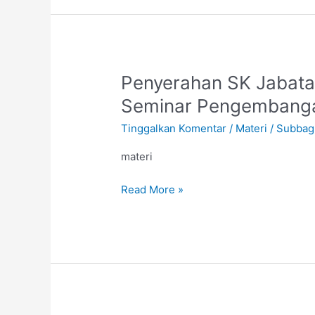
Penyerahan
Penyerahan SK Jabatan
SK
Seminar Pengembanga
Jabatan
Tinggalkan Komentar
/
Materi
/
Subbag
Fungsional
Asisten
materi
Ahli
dan
Read More »
Seminar
Pengembangan
Karir
Dosen