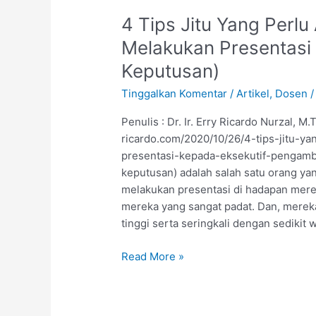
4
4 Tips Jitu Yang Perlu
Tips
Melakukan Presentasi
Jitu
Keputusan)
Yang
Perlu
Tinggalkan Komentar
/
Artikel
,
Dosen
Anda
Ketahui
Penulis : Dr. Ir. Erry Ricardo Nurzal, M.T
Untuk
ricardo.com/2020/10/26/4-tips-jitu-y
Melakukan
presentasi-kepada-eksekutif-pengamb
Presentasi
keputusan) adalah salah satu orang yan
Kepada
melakukan presentasi di hadapan merek
Eksekutif
mereka yang sangat padat. Dan, merek
(Pengambil
tinggi serta seringkali dengan sedikit 
Keputusan)
Read More »