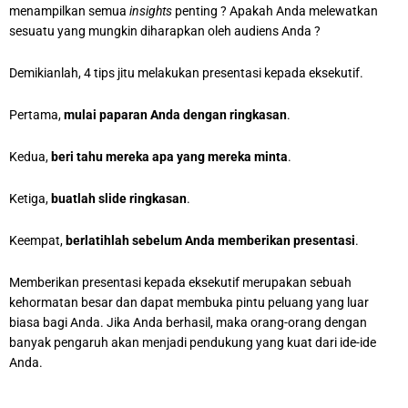
menampilkan semua
insights
penting ? Apakah Anda melewatkan
sesuatu yang mungkin diharapkan oleh audiens Anda ?
Demikianlah, 4 tips jitu melakukan presentasi kepada eksekutif.
Pertama,
mulai paparan Anda dengan ringkasan
.
Kedua,
beri tahu mereka apa yang mereka minta
.
Ketiga,
buatlah slide ringkasan
.
Keempat,
berlatihlah sebelum Anda memberikan presentasi
.
Memberikan presentasi kepada eksekutif merupakan sebuah
kehormatan besar dan dapat membuka pintu peluang yang luar
biasa bagi Anda. Jika Anda berhasil, maka orang-orang dengan
banyak pengaruh akan menjadi pendukung yang kuat dari ide-ide
Anda.