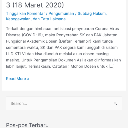
JABATAN
3 (18 Maret 2020)
FUNGSIONAL
Tinggalkan Komentar
/
Pengumuman
/
Subbag Hukum,
AKADEMIK
Kepegawaian, dan Tata Laksana
DOSEN
AA
Terkait dengan himbauan antisipasi penyebaran Corona Virus
DAN
Disease (COVID-19), maka Penyerahan SK dan PAK Jabatan
LEKTOR,
Fungsional Akademik Dosen (Daftar Terlampir) kami tunda
MARET
sementara waktu, SK dan PAK segera kami unggah di sistem
2020
LLDIKTI VI dan bisa diunduh melalui akun dosen masing-
MINGGU
masing. Untuk Pengambilan Dokumen Asli akan diinformasikan
KE-
lebih lanjut. Terimakasih. Catatan : Mohon Dosen untuk […]
3
(18
Read More »
Maret
2020)
C
a
r
Pos-pos Terbaru
i