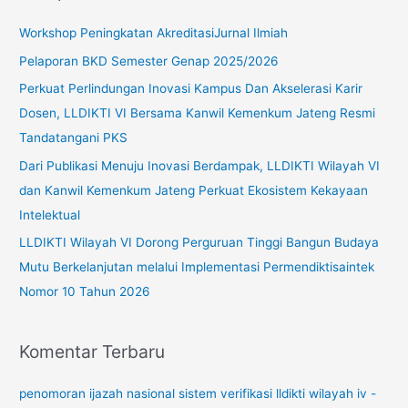
u
Workshop Peningkatan AkreditasiJurnal Ilmiah
n
Pelaporan BKD Semester Genap 2025/2026
t
Perkuat Perlindungan Inovasi Kampus Dan Akselerasi Karir
u
Dosen, LLDIKTI VI Bersama Kanwil Kemenkum Jateng Resmi
k
Tandatangani PKS
:
Dari Publikasi Menuju Inovasi Berdampak, LLDIKTI Wilayah VI
dan Kanwil Kemenkum Jateng Perkuat Ekosistem Kekayaan
Intelektual
LLDIKTI Wilayah VI Dorong Perguruan Tinggi Bangun Budaya
Mutu Berkelanjutan melalui Implementasi Permendiktisaintek
Nomor 10 Tahun 2026
Komentar Terbaru
penomoran ijazah nasional sistem verifikasi lldikti wilayah iv -