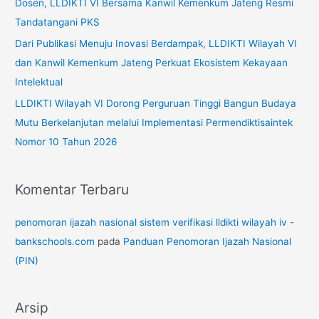
Dosen, LLDIKTI VI Bersama Kanwil Kemenkum Jateng Resmi
k
Tandatangani PKS
:
Dari Publikasi Menuju Inovasi Berdampak, LLDIKTI Wilayah VI
dan Kanwil Kemenkum Jateng Perkuat Ekosistem Kekayaan
Intelektual
LLDIKTI Wilayah VI Dorong Perguruan Tinggi Bangun Budaya
Mutu Berkelanjutan melalui Implementasi Permendiktisaintek
Nomor 10 Tahun 2026
Komentar Terbaru
penomoran ijazah nasional sistem verifikasi lldikti wilayah iv -
bankschools.com
pada
Panduan Penomoran Ijazah Nasional
(PIN)
Arsip