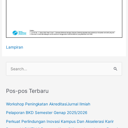
Lampiran
C
a
r
Pos-pos Terbaru
i
u
Workshop Peningkatan AkreditasiJurnal Ilmiah
n
Pelaporan BKD Semester Genap 2025/2026
t
Perkuat Perlindungan Inovasi Kampus Dan Akselerasi Karir
u