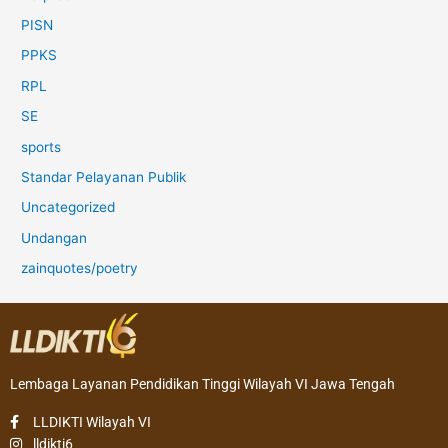
PISN
PPKS
RPL
SE
sports
Standar Pelayanan Publik
Uncategorized
Undangan
zainquotes/poetry
Lembaga Layanan Pendidikan Tinggi Wilayah VI Jawa Tengah
LLDIKTI Wilayah VI
lldikti6