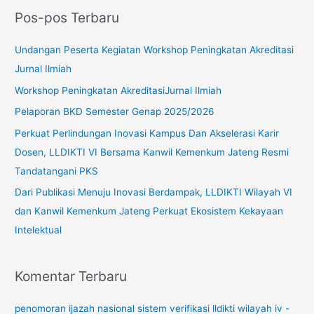
r
Pos-pos Terbaru
i
u
Undangan Peserta Kegiatan Workshop Peningkatan Akreditasi
n
Jurnal Ilmiah
t
Workshop Peningkatan AkreditasiJurnal Ilmiah
u
Pelaporan BKD Semester Genap 2025/2026
k
Perkuat Perlindungan Inovasi Kampus Dan Akselerasi Karir
:
Dosen, LLDIKTI VI Bersama Kanwil Kemenkum Jateng Resmi
Tandatangani PKS
Dari Publikasi Menuju Inovasi Berdampak, LLDIKTI Wilayah VI
dan Kanwil Kemenkum Jateng Perkuat Ekosistem Kekayaan
Intelektual
Komentar Terbaru
penomoran ijazah nasional sistem verifikasi lldikti wilayah iv -