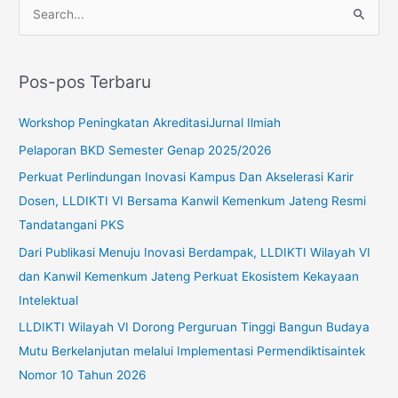
C
a
r
Pos-pos Terbaru
i
u
Workshop Peningkatan AkreditasiJurnal Ilmiah
n
Pelaporan BKD Semester Genap 2025/2026
t
Perkuat Perlindungan Inovasi Kampus Dan Akselerasi Karir
u
Dosen, LLDIKTI VI Bersama Kanwil Kemenkum Jateng Resmi
k
Tandatangani PKS
:
Dari Publikasi Menuju Inovasi Berdampak, LLDIKTI Wilayah VI
dan Kanwil Kemenkum Jateng Perkuat Ekosistem Kekayaan
Intelektual
LLDIKTI Wilayah VI Dorong Perguruan Tinggi Bangun Budaya
Mutu Berkelanjutan melalui Implementasi Permendiktisaintek
Nomor 10 Tahun 2026