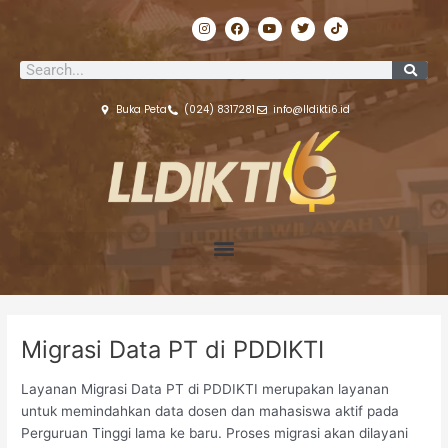
Lewati
I
F
Y
T
T
ke
n
a
o
w
i
s
c
u
i
k
konten
t
e
t
t
t
Search
a
b
u
t
o
g
o
b
e
k
r
o
e
r
a
k
Buka Peta
(024) 8317281
info@lldikti6.id
m
Migrasi Data PT di PDDIKTI
Layanan Migrasi Data PT di PDDIKTI merupakan layanan
untuk memindahkan data dosen dan mahasiswa aktif pada
Perguruan Tinggi lama ke baru. Proses migrasi akan dilayani