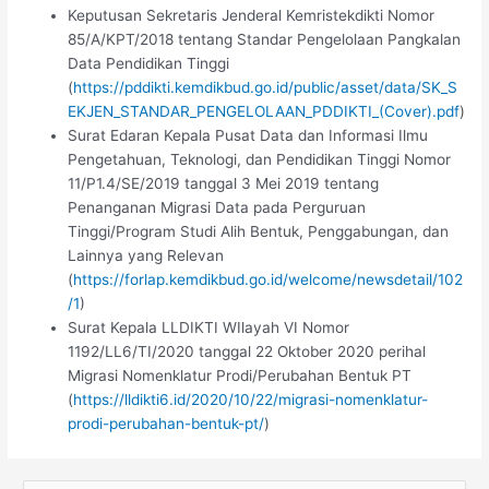
Keputusan Sekretaris Jenderal Kemristekdikti Nomor
85/A/KPT/2018 tentang Standar Pengelolaan Pangkalan
Data Pendidikan Tinggi
(
https://pddikti.kemdikbud.go.id/public/asset/data/SK_S
EKJEN_STANDAR_PENGELOLAAN_PDDIKTI_(Cover).pdf
)
Surat Edaran Kepala Pusat Data dan Informasi Ilmu
Pengetahuan, Teknologi, dan Pendidikan Tinggi Nomor
11/P1.4/SE/2019 tanggal 3 Mei 2019 tentang
Penanganan Migrasi Data pada Perguruan
Tinggi/Program Studi Alih Bentuk, Penggabungan, dan
Lainnya yang Relevan
(
https://forlap.kemdikbud.go.id/welcome/newsdetail/102
/1
)
Surat Kepala LLDIKTI WIlayah VI Nomor
1192/LL6/TI/2020 tanggal 22 Oktober 2020 perihal
Migrasi Nomenklatur Prodi/Perubahan Bentuk PT
(
https://lldikti6.id/2020/10/22/migrasi-nomenklatur-
prodi-perubahan-bentuk-pt/
)