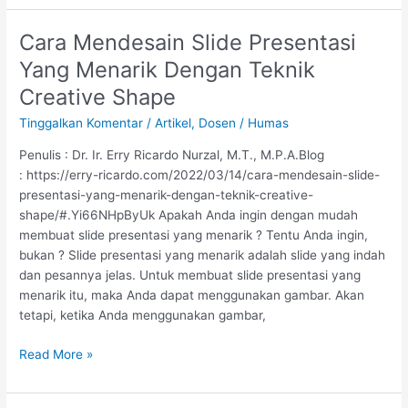
Cara Mendesain Slide Presentasi
Cara
Mendesain
Yang Menarik Dengan Teknik
Slide
Creative Shape
Presentasi
Yang
Tinggalkan Komentar
/
Artikel
,
Dosen
/
Humas
Menarik
Penulis : Dr. Ir. Erry Ricardo Nurzal, M.T., M.P.A.Blog
Dengan
: https://erry-ricardo.com/2022/03/14/cara-mendesain-slide-
Teknik
presentasi-yang-menarik-dengan-teknik-creative-
Creative
shape/#.Yi66NHpByUk Apakah Anda ingin dengan mudah
Shape
membuat slide presentasi yang menarik ? Tentu Anda ingin,
bukan ? Slide presentasi yang menarik adalah slide yang indah
dan pesannya jelas. Untuk membuat slide presentasi yang
menarik itu, maka Anda dapat menggunakan gambar. Akan
tetapi, ketika Anda menggunakan gambar,
Read More »