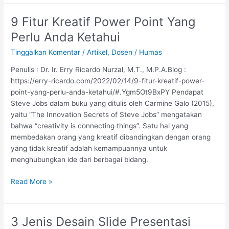
9 Fitur Kreatif Power Point Yang
9
Fitur
Perlu Anda Ketahui
Kreatif
Tinggalkan Komentar
/
Artikel
,
Dosen
/
Humas
Power
Point
Penulis : Dr. Ir. Erry Ricardo Nurzal, M.T., M.P.A.Blog :
Yang
https://erry-ricardo.com/2022/02/14/9-fitur-kreatif-power-
Perlu
point-yang-perlu-anda-ketahui/#.Ygm5Ot9BxPY Pendapat
Anda
Steve Jobs dalam buku yang ditulis oleh Carmine Galo (2015),
Ketahui
yaitu “The Innovation Secrets of Steve Jobs” mengatakan
bahwa “creativity is connecting things”. Satu hal yang
membedakan orang yang kreatif dibandingkan dengan orang
yang tidak kreatif adalah kemampuannya untuk
menghubungkan ide dari berbagai bidang.
Read More »
3 Jenis Desain Slide Presentasi
3