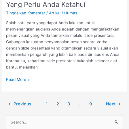
Jenis
Yang Perlu Anda Ketahui
Desain
Tinggalkan Komentar
/
Artikel
/
Humas
Slide
Presentasi
Salah satu cara yang dapat Anda lakukan untuk
Yang
menyenangkan audiens Anda adalah dengan mengefektifkan
Perlu
pesan visual yang Anda tampilkan melalui slide presentasi.
Anda
Gabungan kekuatan penyampaian pesan secara verbal
Ketahui
dengan slide presentasi yang ditampilkan secara visual akan
memberikan pengaruh yang lebih baik pada diri audiens Anda.
Karena itu, kehadiran slide presentasi bukanlah sekadar alat
bantu, melainkan
Read More »
←
Previous
1
2
3
…
9
Next
→
C