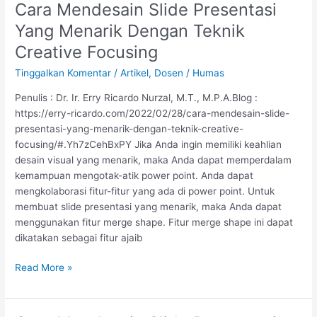
Cara Mendesain Slide Presentasi
Cara
Mendesain
Yang Menarik Dengan Teknik
Slide
Creative Focusing
Presentasi
Yang
Tinggalkan Komentar
/
Artikel
,
Dosen
/
Humas
Menarik
Penulis : Dr. Ir. Erry Ricardo Nurzal, M.T., M.P.A.Blog :
Dengan
https://erry-ricardo.com/2022/02/28/cara-mendesain-slide-
Teknik
presentasi-yang-menarik-dengan-teknik-creative-
Creative
focusing/#.Yh7zCehBxPY Jika Anda ingin memiliki keahlian
Focusing
desain visual yang menarik, maka Anda dapat memperdalam
kemampuan mengotak-atik power point. Anda dapat
mengkolaborasi fitur-fitur yang ada di power point. Untuk
membuat slide presentasi yang menarik, maka Anda dapat
menggunakan fitur merge shape. Fitur merge shape ini dapat
dikatakan sebagai fitur ajaib
Read More »