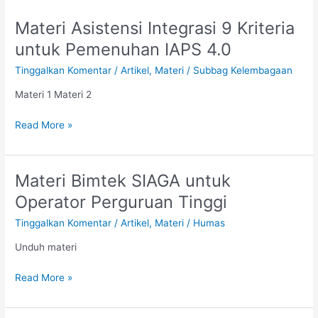
Materi Asistensi Integrasi 9 Kriteria
Materi
Asistensi
untuk Pemenuhan IAPS 4.0
Integrasi
Tinggalkan Komentar
/
Artikel
,
Materi
/
Subbag Kelembagaan
9
Kriteria
Materi 1 Materi 2
untuk
Pemenuhan
Read More »
IAPS
4.0
Materi Bimtek SIAGA untuk
Materi
Bimtek
Operator Perguruan Tinggi
SIAGA
Tinggalkan Komentar
/
Artikel
,
Materi
/
Humas
untuk
Operator
Unduh materi
Perguruan
Tinggi
Read More »