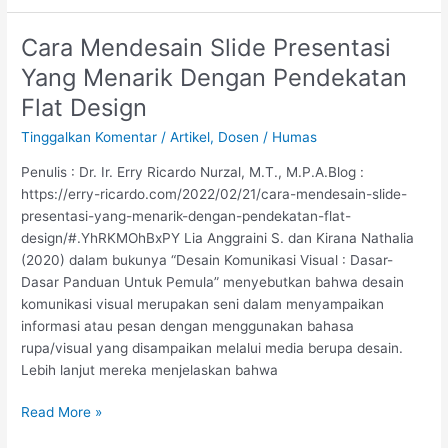
Cara Mendesain Slide Presentasi
Cara
Mendesain
Yang Menarik Dengan Pendekatan
Slide
Flat Design
Presentasi
Yang
Tinggalkan Komentar
/
Artikel
,
Dosen
/
Humas
Menarik
Penulis : Dr. Ir. Erry Ricardo Nurzal, M.T., M.P.A.Blog :
Dengan
https://erry-ricardo.com/2022/02/21/cara-mendesain-slide-
Pendekatan
presentasi-yang-menarik-dengan-pendekatan-flat-
Flat
design/#.YhRKMOhBxPY Lia Anggraini S. dan Kirana Nathalia
Design
(2020) dalam bukunya “Desain Komunikasi Visual : Dasar-
Dasar Panduan Untuk Pemula” menyebutkan bahwa desain
komunikasi visual merupakan seni dalam menyampaikan
informasi atau pesan dengan menggunakan bahasa
rupa/visual yang disampaikan melalui media berupa desain.
Lebih lanjut mereka menjelaskan bahwa
Read More »