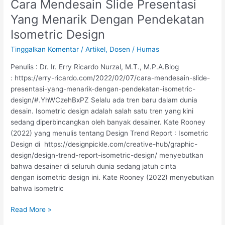
Cara Mendesain Slide Presentasi
Cara
Mendesain
Yang Menarik Dengan Pendekatan
Slide
Isometric Design
Presentasi
Yang
Tinggalkan Komentar
/
Artikel
,
Dosen
/
Humas
Menarik
Penulis : Dr. Ir. Erry Ricardo Nurzal, M.T., M.P.A.Blog
Dengan
: https://erry-ricardo.com/2022/02/07/cara-mendesain-slide-
Pendekatan
presentasi-yang-menarik-dengan-pendekatan-isometric-
Isometric
design/#.YhWCzehBxPZ Selalu ada tren baru dalam dunia
Design
desain. Isometric design adalah salah satu tren yang kini
sedang diperbincangkan oleh banyak desainer. Kate Rooney
(2022) yang menulis tentang Design Trend Report : Isometric
Design di https://designpickle.com/creative-hub/graphic-
design/design-trend-report-isometric-design/ menyebutkan
bahwa desainer di seluruh dunia sedang jatuh cinta
dengan isometric design ini. Kate Rooney (2022) menyebutkan
bahwa isometric
Read More »