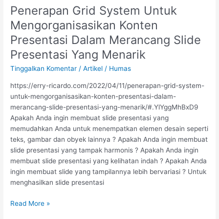
Penerapan Grid System Untuk
Penerapan
Grid
Mengorganisasikan Konten
System
Presentasi Dalam Merancang Slide
Untuk
Mengorganisasikan
Presentasi Yang Menarik
Konten
Tinggalkan Komentar
/
Artikel
/
Humas
Presentasi
Dalam
https://erry-ricardo.com/2022/04/11/penerapan-grid-system-
Merancang
untuk-mengorganisasikan-konten-presentasi-dalam-
Slide
merancang-slide-presentasi-yang-menarik/#.YlYggMhBxD9
Presentasi
Apakah Anda ingin membuat slide presentasi yang
Yang
memudahkan Anda untuk menempatkan elemen desain seperti
Menarik
teks, gambar dan obyek lainnya ? Apakah Anda ingin membuat
slide presentasi yang tampak harmonis ? Apakah Anda ingin
membuat slide presentasi yang kelihatan indah ? Apakah Anda
ingin membuat slide yang tampilannya lebih bervariasi ? Untuk
menghasilkan slide presentasi
Read More »