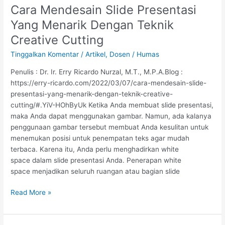
Cara Mendesain Slide Presentasi
Cara
Mendesain
Yang Menarik Dengan Teknik
Slide
Creative Cutting
Presentasi
Yang
Tinggalkan Komentar
/
Artikel
,
Dosen
/
Humas
Menarik
Penulis : Dr. Ir. Erry Ricardo Nurzal, M.T., M.P.A.Blog :
Dengan
https://erry-ricardo.com/2022/03/07/cara-mendesain-slide-
Teknik
presentasi-yang-menarik-dengan-teknik-creative-
Creative
cutting/#.YiV-HOhByUk Ketika Anda membuat slide presentasi,
Cutting
maka Anda dapat menggunakan gambar. Namun, ada kalanya
penggunaan gambar tersebut membuat Anda kesulitan untuk
menemukan posisi untuk penempatan teks agar mudah
terbaca. Karena itu, Anda perlu menghadirkan white
space dalam slide presentasi Anda. Penerapan white
space menjadikan seluruh ruangan atau bagian slide
Read More »