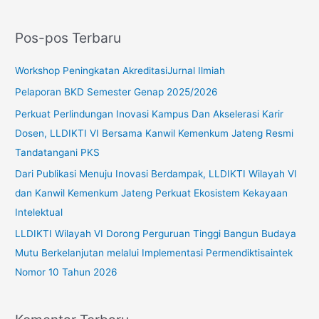
a
r
Pos-pos Terbaru
i
u
Workshop Peningkatan AkreditasiJurnal Ilmiah
n
Pelaporan BKD Semester Genap 2025/2026
t
Perkuat Perlindungan Inovasi Kampus Dan Akselerasi Karir
u
Dosen, LLDIKTI VI Bersama Kanwil Kemenkum Jateng Resmi
k
Tandatangani PKS
:
Dari Publikasi Menuju Inovasi Berdampak, LLDIKTI Wilayah VI
dan Kanwil Kemenkum Jateng Perkuat Ekosistem Kekayaan
Intelektual
LLDIKTI Wilayah VI Dorong Perguruan Tinggi Bangun Budaya
Mutu Berkelanjutan melalui Implementasi Permendiktisaintek
Nomor 10 Tahun 2026