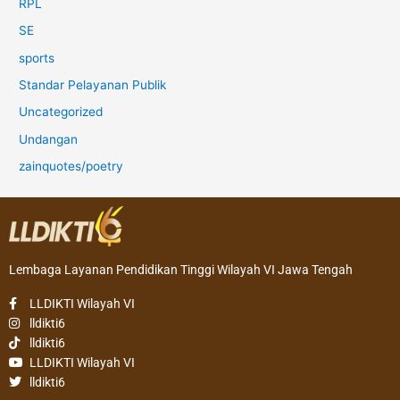
RPL
SE
sports
Standar Pelayanan Publik
Uncategorized
Undangan
zainquotes/poetry
Lembaga Layanan Pendidikan Tinggi Wilayah VI Jawa Tengah
LLDIKTI Wilayah VI
lldikti6
lldikti6
LLDIKTI Wilayah VI
lldikti6