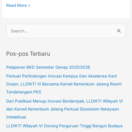
Read More »
C
a
r
Pos-pos Terbaru
i
u
Pelaporan BKD Semester Genap 2025/2026
n
Perkuat Perlindungan Inovasi Kampus Dan Akselerasi Karir
t
Dosen, LLDIKTI VI Bersama Kanwil Kemenkum Jateng Resmi
u
Tandatangani PKS
k
Dari Publikasi Menuju Inovasi Berdampak, LLDIKTI Wilayah VI
:
dan Kanwil Kemenkum Jateng Perkuat Ekosistem Kekayaan
Intelektual
LLDIKTI Wilayah VI Dorong Perguruan Tinggi Bangun Budaya