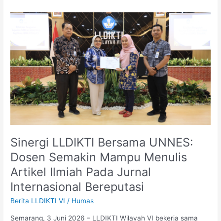
Sinergi
LLDIKTI
Bersama
UNNES:
Dosen
Semakin
Mampu
Menulis
Artikel
Ilmiah
Pada
Jurnal
Sinergi LLDIKTI Bersama UNNES:
Internasional
Dosen Semakin Mampu Menulis
Bereputasi
Artikel Ilmiah Pada Jurnal
Internasional Bereputasi
Berita LLDIKTI VI
/
Humas
Semarang, 3 Juni 2026 – LLDIKTI Wilayah VI bekerja sama