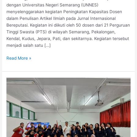
dengan Universitas Negeri Semarang (UNNES)
menyelenggarakan kegiatan Peningkatan Kapasitas Dosen
dalam Penulisan Artikel Ilmiah pada Jurnal Internasional
Bereputasi. Kegiatan ini diikuti oleh 50 dosen dari 21 Perguruan
Tinggi Swasta (PTS) di wilayah Semarang, Pekalongan,
Kendal, Kudus, Jepara, Pati, dan sekitarnya. Kegiatan tersebut
menjadi salah satu […]
Read More »
Tingkatkan
Rasa
Percaya
Diri
Mahasiswa,
Polteka
Mangunwijaya
Gelar
Pelatihan