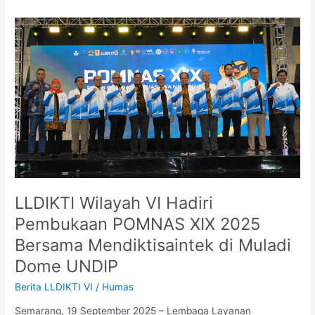
LLDIKTI
Wilayah
VI
Hadiri
Pembukaan
POMNAS
XIX
2025
Bersama
Mendiktisaintek
di
Muladi
LLDIKTI Wilayah VI Hadiri
Dome
Pembukaan POMNAS XIX 2025
UNDIP
Bersama Mendiktisaintek di Muladi
Dome UNDIP
Berita LLDIKTI VI
/
Humas
Semarang, 19 September 2025 – Lembaga Layanan