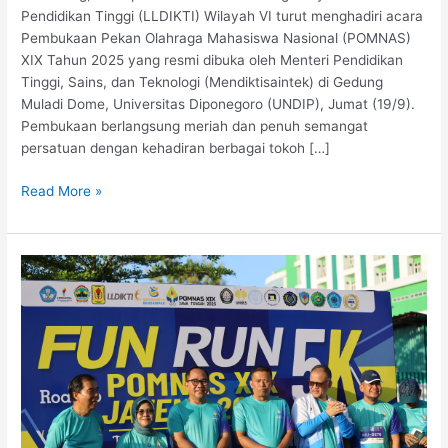
Pendidikan Tinggi (LLDIKTI) Wilayah VI turut menghadiri acara
Pembukaan Pekan Olahraga Mahasiswa Nasional (POMNAS)
XIX Tahun 2025 yang resmi dibuka oleh Menteri Pendidikan
Tinggi, Sains, dan Teknologi (Mendiktisaintek) di Gedung
Muladi Dome, Universitas Diponegoro (UNDIP), Jumat (19/9).
Pembukaan berlangsung meriah dan penuh semangat
persatuan dengan kehadiran berbagai tokoh […]
Read More »
LLDIKTI
Wilayah
VI
Dukung
“Fun
Run
Road
to
POMNAS