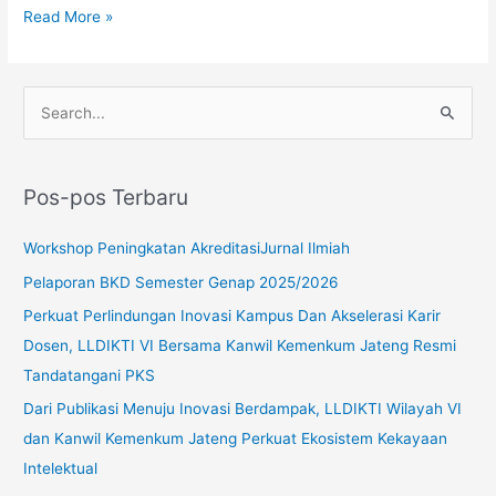
Read More »
C
a
r
Pos-pos Terbaru
i
u
Workshop Peningkatan AkreditasiJurnal Ilmiah
n
Pelaporan BKD Semester Genap 2025/2026
t
Perkuat Perlindungan Inovasi Kampus Dan Akselerasi Karir
u
Dosen, LLDIKTI VI Bersama Kanwil Kemenkum Jateng Resmi
k
Tandatangani PKS
:
Dari Publikasi Menuju Inovasi Berdampak, LLDIKTI Wilayah VI
dan Kanwil Kemenkum Jateng Perkuat Ekosistem Kekayaan
Intelektual