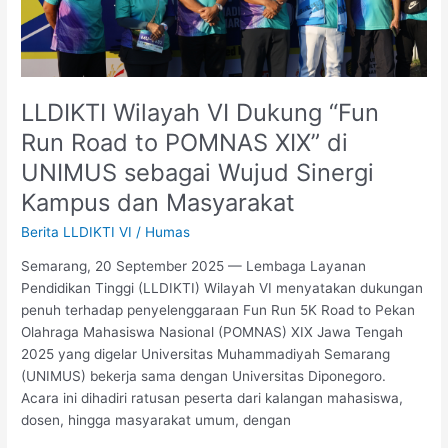
XIX”
di
UNIMUS
sebagai
Wujud
LLDIKTI Wilayah VI Dukung “Fun
Sinergi
Run Road to POMNAS XIX” di
Kampus
UNIMUS sebagai Wujud Sinergi
dan
Masyarakat
Kampus dan Masyarakat
Berita LLDIKTI VI
/
Humas
Semarang, 20 September 2025 — Lembaga Layanan
Pendidikan Tinggi (LLDIKTI) Wilayah VI menyatakan dukungan
penuh terhadap penyelenggaraan Fun Run 5K Road to Pekan
Olahraga Mahasiswa Nasional (POMNAS) XIX Jawa Tengah
2025 yang digelar Universitas Muhammadiyah Semarang
(UNIMUS) bekerja sama dengan Universitas Diponegoro.
Acara ini dihadiri ratusan peserta dari kalangan mahasiswa,
dosen, hingga masyarakat umum, dengan