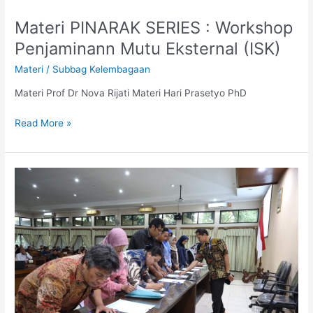
Materi PINARAK SERIES : Workshop
Materi
PINARAK
Penjaminann Mutu Eksternal (ISK)
SERIES
Materi
/
Subbag Kelembagaan
:
Workshop
Materi Prof Dr Nova Rijati Materi Hari Prasetyo PhD
Penjaminann
Mutu
Read More »
Eksternal
(ISK)
LLDIKTI
Wilayah
VI
Gaungkan
Semangat
Kolaborasi
dan
Dampak
Nyata
Melalui