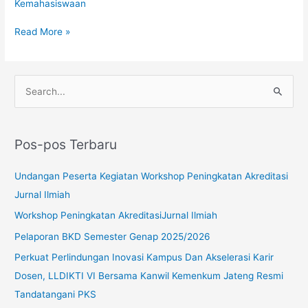
Kemahasiswaan
2025
Read More »
C
a
r
Pos-pos Terbaru
i
u
Undangan Peserta Kegiatan Workshop Peningkatan Akreditasi
n
Jurnal Ilmiah
t
Workshop Peningkatan AkreditasiJurnal Ilmiah
u
Pelaporan BKD Semester Genap 2025/2026
k
Perkuat Perlindungan Inovasi Kampus Dan Akselerasi Karir
:
Dosen, LLDIKTI VI Bersama Kanwil Kemenkum Jateng Resmi
Tandatangani PKS