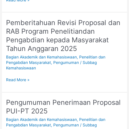
Pemberitahuan Revisi Proposal dan
Pemberitahuan
Revisi
RAB Program Penelitiandan
Proposal
Pengabdian kepada Masyarakat
dan
RAB
Tahun Anggaran 2025
Program
Bagian Akademik dan Kemahasiswaan
,
Penelitian dan
Penelitiandan
Pengabdian Masyarakat
,
Pengumuman
/
Subbag
Pengabdian
Kemahasiswaan
kepada
Masyarakat
Read More »
Tahun
Anggaran
2025
Pengumuman Penerimaan Proposal
Pengumuman
Penerimaan
PUI-PT 2025
Proposal
Bagian Akademik dan Kemahasiswaan
,
Penelitian dan
PUI-
Pengabdian Masyarakat
,
Pengumuman
/
Subbag
PT