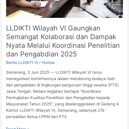
Koordinasi
Penelitian
dan
Pengabdian
LLDIKTI Wilayah VI Gaungkan
2025
Semangat Kolaborasi dan Dampak
Nyata Melalui Koordinasi Penelitian
dan Pengabdian 2025
Berita LLDIKTI VI
/
Humas
Semarang, 3 Juni 2025 — LLDIKTI Wilayah VI terus
meneguhkan komitmennya dalam mendorong budaya riset
dan pengabdian di lingkungan perguruan tinggi swasta (PTS)
Jawa Tengah. Melalui kegiatan bertajuk “Koordinasi
Peningkatan Kualitas Penelitian dan Pengabdian kepada
Masyarakat Tahun 2025”, yang diselenggarakan di Gedung A
Kantor LLDIKTI Wilayah VI, Semarang, sebanyak 219
perwakilan Ketua LPPM dari PTS
Read More »