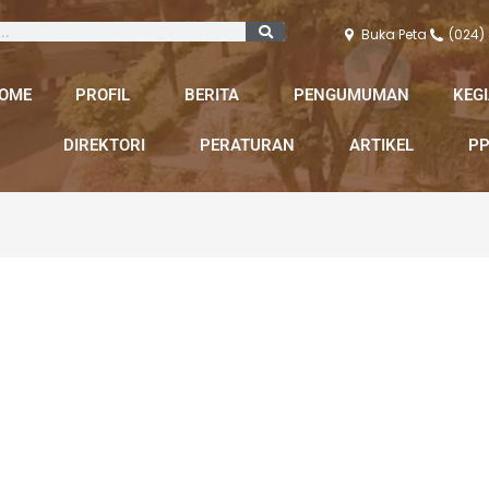
Buka Peta
(024)
OME
PROFIL
BERITA
PENGUMUMAN
KEG
DIREKTORI
PERATURAN
ARTIKEL
PP