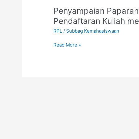
Penyampaian
Penyampaian Paparan 
Paparan
Pendaftaran Kuliah me
Prosedur
RPL
/
Subbag Kemahasiswaan
dan
Tata
Read More »
Cara
Pendaftaran
Kuliah
melalui
Jalur
RPL
bersama
LKP