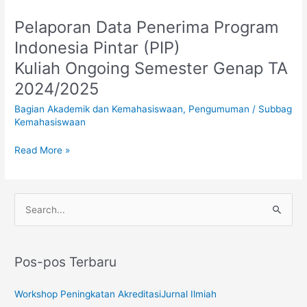
Pelaporan Data Penerima Program
Pelaporan
Data
Indonesia Pintar (PIP)
Penerima
Kuliah Ongoing Semester Genap TA
Program
Indonesia
2024/2025
Pintar
Bagian Akademik dan Kemahasiswaan
,
Pengumuman
/
Subbag
(PIP)
Kemahasiswaan
Kuliah Ongoing Semester
Genap
Read More »
TA
2024/2025
C
a
r
Pos-pos Terbaru
i
u
Workshop Peningkatan AkreditasiJurnal Ilmiah
n